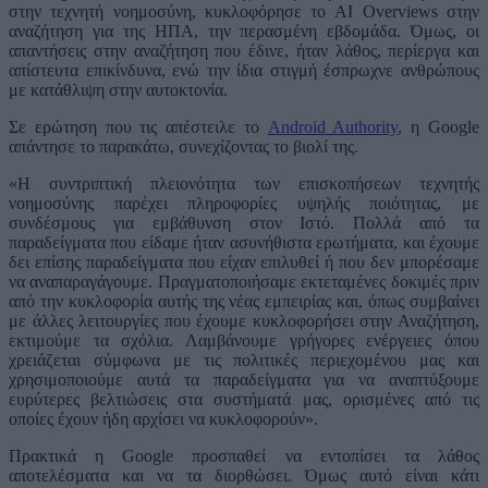
στην τεχνητή νοημοσύνη, κυκλοφόρησε το AI Overviews στην
αναζήτηση για της ΗΠΑ, την περασμένη εβδομάδα. Όμως, οι
απαντήσεις στην αναζήτηση που έδινε, ήταν λάθος, περίεργα και
απίστευτα επικίνδυνα, ενώ την ίδια στιγμή έσπρωχνε ανθρώπους
με κατάθλιψη στην αυτοκτονία.
Σε ερώτηση που τις απέστειλε το
Android Authority
, η Google
απάντησε το παρακάτω, συνεχίζοντας το βιολί της.
«Η συντριπτική πλειονότητα των επισκοπήσεων τεχνητής
νοημοσύνης παρέχει πληροφορίες υψηλής ποιότητας, με
συνδέσμους για εμβάθυνση στον Ιστό. Πολλά από τα
παραδείγματα που είδαμε ήταν ασυνήθιστα ερωτήματα, και έχουμε
δει επίσης παραδείγματα που είχαν επιλυθεί ή που δεν μπορέσαμε
να αναπαραγάγουμε. Πραγματοποιήσαμε εκτεταμένες δοκιμές πριν
από την κυκλοφορία αυτής της νέας εμπειρίας και, όπως συμβαίνει
με άλλες λειτουργίες που έχουμε κυκλοφορήσει στην Αναζήτηση,
εκτιμούμε τα σχόλια. Λαμβάνουμε γρήγορες ενέργειες όπου
χρειάζεται σύμφωνα με τις πολιτικές περιεχομένου μας και
χρησιμοποιούμε αυτά τα παραδείγματα για να αναπτύξουμε
ευρύτερες βελτιώσεις στα συστήματά μας, ορισμένες από τις
οποίες έχουν ήδη αρχίσει να κυκλοφορούν».
Πρακτικά η Google προσπαθεί να εντοπίσει τα λάθος
αποτελέσματα και να τα διορθώσει. Όμως αυτό είναι κάτι