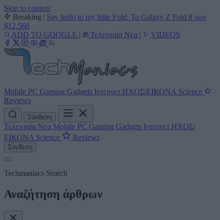
Skip to content
Breaking
|
Say hello to my little Fold: Το Galaxy Z Fold 8 των
$12.560
ADD TO GOOGLE
|
Τελευταία Νέα
|
VIDEOS
Mobile
PC
Gaming
Gadgets
Ιντερνετ
ΗΧΟΣ/ΕΙΚΟΝΑ
Science
Reviews
Σύνδεση
Τελευταία Νέα
Mobile
PC
Gaming
Gadgets
Ιντερνετ
ΗΧΟΣ/
ΕΙΚΟΝΑ
Science
Reviews
Σύνδεση
Techmaniacs Search
Αναζήτηση άρθρων