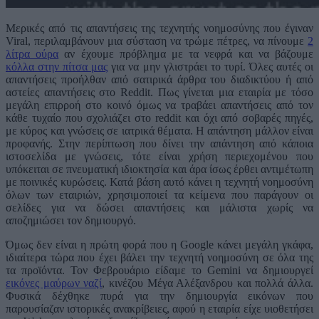
Μερικές από τις απαντήσεις της τεχνητής νοημοσύνης που έγιναν
Viral, περιλαμβάνουν μια σύσταση να τρώμε πέτρες, να πίνουμε
2
λίτρα ούρα
αν έχουμε πρόβλημα με τα νεφρά και να βάζουμε
κόλλα στην πίτσα μας
για να μην γλιστράει το τυρί. Όλες αυτές οι
απαντήσεις προήλθαν από σατιρικά άρθρα του διαδικτύου ή από
αστείες απαντήσεις στο Reddit. Πως γίνεται μια εταιρία με τόσο
μεγάλη επιρροή στο κοινό όμως να τραβάει απαντήσεις από τον
κάθε τυχαίο που σχολιάζει στο reddit και όχι από σοβαρές πηγές,
με κύρος και γνώσεις σε ιατρικά θέματα. Η απάντηση μάλλον είναι
προφανής. Στην περίπτωση που δίνει την απάντηση από κάποια
ιστοσελίδα με γνώσεις, τότε είναι χρήση περιεχομένου που
υπόκειται σε πνευματική ιδιοκτησία και άρα ίσως έρθει αντιμέτωπη
με ποινικές κυρώσεις. Κατά βάση αυτό κάνει η τεχνητή νοημοσύνη
όλων των εταιριών, χρησιμοποιεί τα κείμενα που παράγουν οι
σελίδες για να δώσει απαντήσεις και μάλιστα χωρίς να
αποζημιώσει τον δημιουργό.
Όμως δεν είναι η πρώτη φορά που η Google κάνει μεγάλη γκάφα,
ιδιαίτερα τώρα που έχει βάλει την τεχνητή νοημοσύνη σε όλα της
τα προϊόντα. Τον Φεβρουάριο είδαμε το Gemini να δημιουργεί
εικόνες μαύρων ναζί
, κινέζου Μέγα Αλέξανδρου και πολλά άλλα.
Φυσικά δέχθηκε πυρά για την δημιουργία εικόνων που
παρουσίαζαν ιστορικές ανακρίβειες, αφού η εταιρία είχε υιοθετήσει