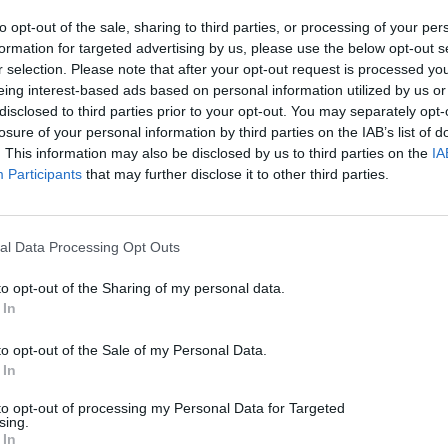
to opt-out of the sale, sharing to third parties, or processing of your per
formation for targeted advertising by us, please use the below opt-out s
r selection. Please note that after your opt-out request is processed y
eing interest-based ads based on personal information utilized by us or
disclosed to third parties prior to your opt-out. You may separately opt-
losure of your personal information by third parties on the IAB’s list of
. This information may also be disclosed by us to third parties on the
IA
Participants
that may further disclose it to other third parties.
al Data Processing Opt Outs
to opt-out of the Sharing of my personal data.
Gadgets
11/06/2026
 In
Huawei Watch Fit 5 Pro Review: Θα σου κλέψει την
καρδιά αλλά όχι τα λεφτά
to opt-out of the Sale of my Personal Data.
 In
Dimitrios Amprazis
to opt-out of processing my Personal Data for Targeted
sing.
 In