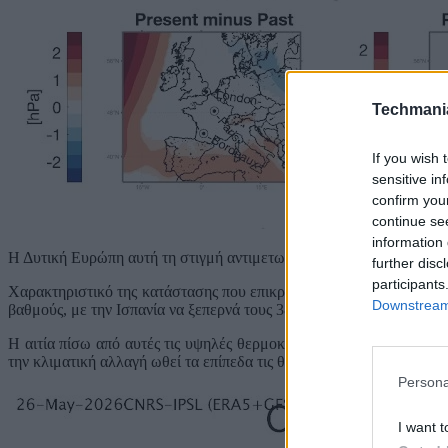
Techmani
If you wish 
sensitive in
confirm you
continue se
information 
Η Δυτική Ευρώπη αυτή τη στιγμή αντιμετωπίζει έναν καύσωνα που 
further disc
participants
Χαρακτηριστικό της κατάστασης που επικρατεί είναι ότι στο Λονδί
Downstream 
βαθμούς, με την Ισπανία να ξεπερνά τους 38 βαθμούς.
Η αιτία πίσω από αυτές τις υψηλές θερμοκρασίες είναι ένας
θερμικ
την κλιματική αλλαγή ωθεί τα επίπεδα τις θερμοκρασίας προς ακόμη 
Persona
I want t