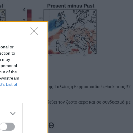
sonal or
ection to
ou may
 personal
out of the
 downstream
B’s List of
ν Μάιο, ενώ σε περιοχές της Γαλλίας η θερμοκρασία έφθασε τους 37
 υψηλής πίεσης που παγιδεύει τον ζεστό αέρα και σε συνδυασμό με