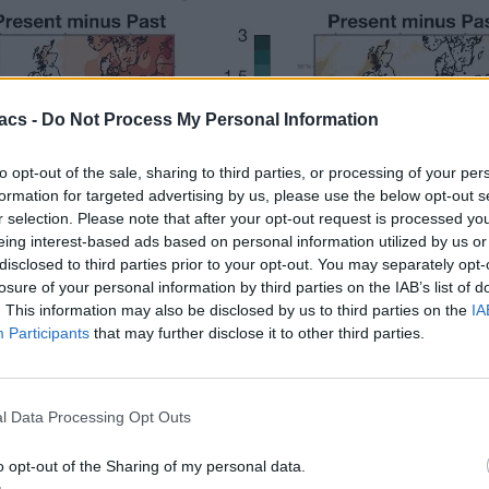
acs -
Do Not Process My Personal Information
to opt-out of the sale, sharing to third parties, or processing of your per
formation for targeted advertising by us, please use the below opt-out s
r selection. Please note that after your opt-out request is processed y
eing interest-based ads based on personal information utilized by us or
disclosed to third parties prior to your opt-out. You may separately opt-
σπάει κάθε ρεκόρ.
losure of your personal information by third parties on the IAB’s list of
. This information may also be disclosed by us to third parties on the
IA
νο καταγράφηκε νέο ιστορικό ρεκόρ στους 45 βαθμούς Κελσίου για το
Participants
that may further disclose it to other third parties.
ός θόλος
, πάνω από τη Δυτική Ευρώπη. Πρόκειται για μια μάζα αέρα
πιο υψηλές τιμές.
l Data Processing Opt Outs
o opt-out of the Sharing of my personal data.