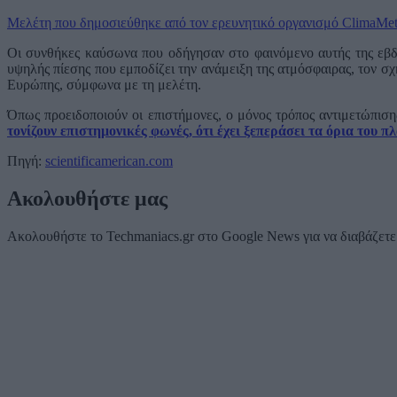
Μελέτη που δημοσιεύθηκε από τον ερευνητικό οργανισμό ClimaMet
Οι συνθήκες καύσωνα που οδήγησαν στο φαινόμενο αυτής της εβδο
υψηλής πίεσης που εμποδίζει την ανάμειξη της ατμόσφαιρας, τον σχ
Ευρώπης, σύμφωνα με τη μελέτη.
Όπως προειδοποιούν οι επιστήμονες, ο μόνος τρόπος αντιμετώπισ
τονίζουν επιστημονικές φωνές, ότι έχει ξεπεράσει τα όρια του π
Πηγή:
scientificamerican.com
Ακολουθήστε μας
Ακολουθήστε το Techmaniacs.gr στο Google News για να διαβάζετε π