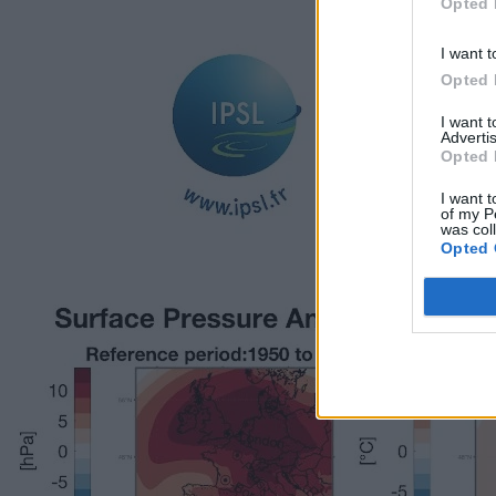
Opted 
I want t
Opted 
I want 
Advertis
Opted 
I want t
of my P
was col
Opted 