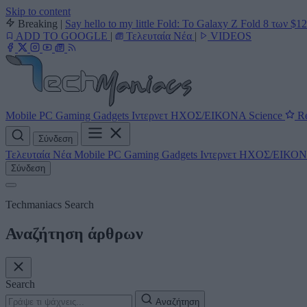
Skip to content
Breaking
|
Say hello to my little Fold: Το Galaxy Z Fold 8 των $1
ADD TO GOOGLE
|
Τελευταία Νέα
|
VIDEOS
Mobile
PC
Gaming
Gadgets
Ιντερνετ
ΗΧΟΣ/ΕΙΚΟΝΑ
Science
Re
Σύνδεση
Τελευταία Νέα
Mobile
PC
Gaming
Gadgets
Ιντερνετ
ΗΧΟΣ/ΕΙΚΟ
Σύνδεση
Techmaniacs Search
Αναζήτηση άρθρων
Search
Αναζήτηση