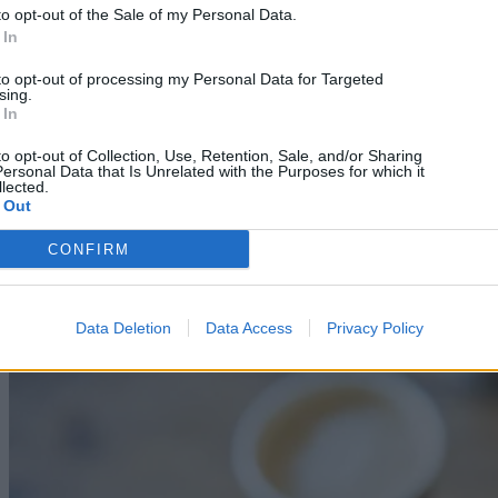
to opt-out of the Sale of my Personal Data.
 In
to opt-out of processing my Personal Data for Targeted
sing.
 In
to opt-out of Collection, Use, Retention, Sale, and/or Sharing
ersonal Data that Is Unrelated with the Purposes for which it
lected.
 Out
Science
CONFIRM
NASA: Σε διαστρική ρύθμιση Μεγάλης Έκρηξης
για να σώσει το Voyager 2
Data Deletion
Data Access
Privacy Policy
09/08/2026