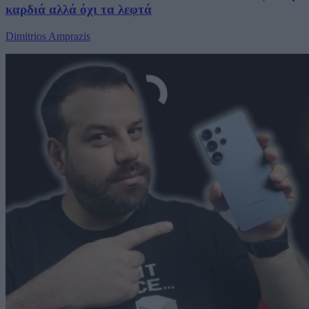
καρδιά αλλά όχι τα λεφτά
Dimitrios Amprazis