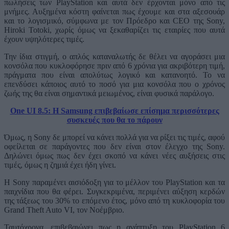
πωλήσεις των PlayStation και αυτά δεν έρχονται μόνο από τις
μνήμες. Αυξημένα κόστη φαίνεται πως έχουμε και στα αξεσουάρ
και το λογισμικό, σύμφωνα με τον Πρόεδρο και CEO της Sony,
Hiroki Totoki, χωρίς όμως να ξεκαθαρίζει τις εταιρίες που αυτά
έχουν υψηλότερες τιμές.
Την ίδια στιγμή, ο απλός καταναλωτής δε θέλει να αγοράσει μια
κονσόλα που κυκλοφόρησε πριν από 6 χρόνια για ακριβότερη τιμή,
πράγματα που είναι απολύτως λογικό και κατανοητό. Το να
επενδύσει κάποιος αυτό το ποσό για μια κονσόλα που ο χρόνος
ζωής της θα είναι σημαντικά μειωμένος, είναι φυσικά παράλογο.
One UI 8.5: Η Samsung επιβεβαίωσε επίσημα περισσότερες
συσκευές που θα το πάρουν
Όμως, η Sony δε μπορεί να κάνει πολλά για να ρίξει τις τιμές, αφού
οφείλεται σε παράγοντες που δεν είναι στον έλεγχο της Sony.
Δηλώνει όμως πως δεν έχει σκοπό να κάνει νέες αυξήσεις στις
τιμές, όμως η ζημιά έχει ήδη γίνει.
Η Sony παραμένει αισιόδοξη για το μέλλον του PlayStation και τα
παιχνίδια που θα φέρει. Συγκεκριμένα, περιμένει αύξηση κερδών
της τάξεως του 30% το επόμενο έτος, μόνο από τη κυκλοφορία του
Grand Theft Auto VI, τον Νοέμβριο.
Ταυτόχρονα, επιβεβαιώνει πως η ανάπτυξη του PlayStation 6