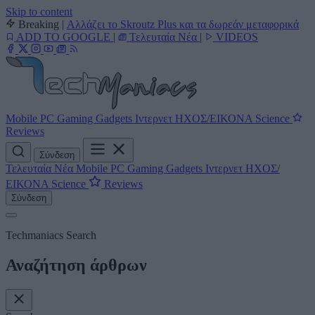
Skip to content
Breaking
|
Αλλάζει το Skroutz Plus και τα δωρεάν μεταφορικά
ADD TO GOOGLE
|
Τελευταία Νέα
|
VIDEOS
Mobile
PC
Gaming
Gadgets
Ιντερνετ
ΗΧΟΣ/ΕΙΚΟΝΑ
Science
Reviews
Σύνδεση
Τελευταία Νέα
Mobile
PC
Gaming
Gadgets
Ιντερνετ
ΗΧΟΣ/
ΕΙΚΟΝΑ
Science
Reviews
Σύνδεση
Techmaniacs Search
Αναζήτηση άρθρων