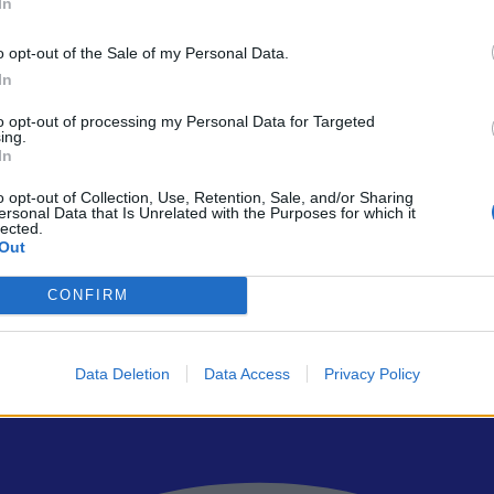
In
ε φήμες που βασίζονται σε μια συνάντηση που έγινε μεταξύ των δύο ε
άλλα.
o opt-out of the Sale of my Personal Data.
In
to opt-out of processing my Personal Data for Targeted
ing.
In
ρώτοι όλα τα τεχνολογικά νέα, ή προσθέστε μας στον RSS feed reader
o opt-out of Collection, Use, Retention, Sale, and/or Sharing
ersonal Data that Is Unrelated with the Purposes for which it
lected.
Out
CONFIRM
Data Deletion
Data Access
Privacy Policy