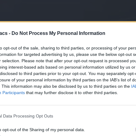
λίες για την πώληση του τμήματος τηλεοράσεων στην HiSense, με α
acs -
Do Not Process My Personal Information
 Νότιας Κορέας, ανέφερε πως η LG είχε πρόσφατα συζητήσεις με την
to opt-out of the sale, sharing to third parties, or processing of your per
έχη της LG και στελέχη της HiSense συναντήθηκαν στο Πεκίνο για
formation for targeted advertising by us, please use the below opt-out s
r selection. Please note that after your opt-out request is processed y
 της Sony στην TCL, για αυτό και αρκετοί έσπευσαν να αναδημοσι
eing interest-based ads based on personal information utilized by us or
υγε πολύ γρήγορα.
disclosed to third parties prior to your opt-out. You may separately opt-
losure of your personal information by third parties on the IAB’s list of
ένουν απλά εικασίες, που έχουν σκοπό να παραπλανήσουν το κοινό. 
. This information may also be disclosed by us to third parties on the
IA
Participants
that may further disclose it to other third parties.
Xiaomi 17T Pro: Ανακοινώθηκε επίσημα και είναι τρομερά δυνατό
εων, παρά την μεγάλη άνοδο των κινεζικών εταιρειών όπως η TCL και
OLED, εξακολουθεί να παραμένει πολύ δυνατή.
l Data Processing Opt Outs
ίς του τεχνολογικού κλάδου, έχοντας τεράστιες γραμμές παραγωγής, 
o opt-out of the Sharing of my personal data.
ηθούν, επειδή το έκανε η Sony.