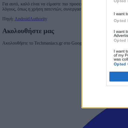
Opted 
Για αυτό, καλό είναι να είμαστε πιο προσεκτικοί πριν υιοθετήσουμ
λόγους, όπως η χρήση πατεντών, συνεργασιών σε περιφερειακά και 
I want t
Πηγή:
AndroidAuthority
Opted 
Ακολουθήστε μας
I want 
Advertis
Opted 
Ακολουθήστε το Techmaniacs.gr στο Google News για να διαβάζετε π
I want t
of my P
was col
Opted 