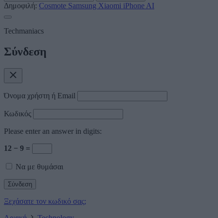
Δημοφιλή:
Cosmote
Samsung
Xiaomi
iPhone
AI
Techmaniacs
Σύνδεση
Όνομα χρήστη ή Email
Κωδικός
Please enter an answer in digits:
12 − 9 =
Να με θυμάσαι
Ξεχάσατε τον κωδικό σας;
Αρχική
Technology