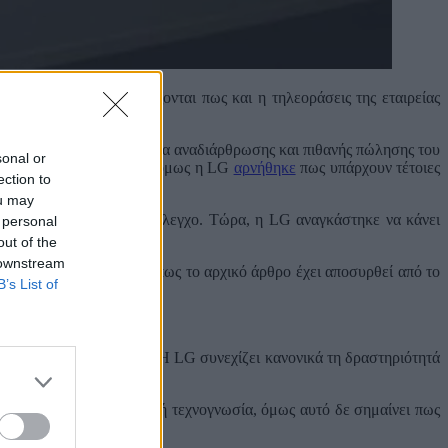
ρκετά μέσα να ισχυρίζονται πως και η τηλεοράσεις της εταιρείας
 HiSense για πιθανά σχέδια αναδιάρθρωσης και πιθανής πώλησης του
sonal or
 να συζητήσουν το θέμα, όμως η LG
αρνήθηκε
πως υπάρχουν τέτοιες
ection to
ou may
εύουν την είδηση χωρίς έλεγχο. Τώρα, η LG αναγκάστηκε να κάνει
 personal
out of the
 downstream
Παράλληλα, η LG τόνισε πως το αρχικό άρθρο έχει αποσυρθεί από το
B’s List of
!
 η HiSense στον κλάδο. Η LG συνεχίζει κανονικά τη δραστηριότητά
πολύ δυνατό R&D και πολλή τεχνογνωσία, όμως αυτό δε σημαίνει πως