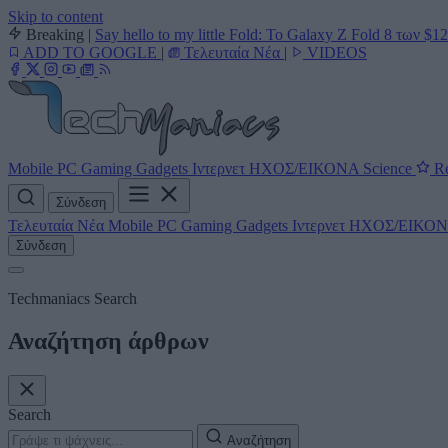
Skip to content
Breaking
|
Say hello to my little Fold: Το Galaxy Z Fold 8 των $1
ADD TO GOOGLE
|
Τελευταία Νέα
|
VIDEOS
Mobile
PC
Gaming
Gadgets
Ιντερνετ
ΗΧΟΣ/ΕΙΚΟΝΑ
Science
Re
Σύνδεση
Τελευταία Νέα
Mobile
PC
Gaming
Gadgets
Ιντερνετ
ΗΧΟΣ/ΕΙΚΟ
Σύνδεση
Techmaniacs Search
Αναζήτηση άρθρων
Search
Αναζήτηση