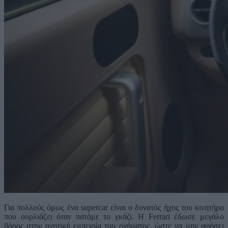
Για πολλούς όμως ένα supercar είναι ο δυνατός ήχος του κινητήρα
που ουρλιάζει όταν πατάμε το γκάζι. Η Ferrari έδωσε μεγάλο
βάρος στην ηχητική εμπειρία του οχήματος, ώστε να μην αφήσει