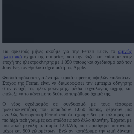
Για αρκετούς μήνες ακούμε για την Ferrari Luce, το
αμιγώς
ηλεκτρικό
όχημα της εταιρείας, που την βάζει και επίσημα στην
εποχή της ηλεκτροκίνησης με 1.050 ίππους και σχεδιασμό από τον
Jony Ive, τον θρυλικό σχεδιαστή της Apple.
Φυσικά πρόκειται για ένα ηλεκτρικό supercar, υψηλών επιδόσεων.
Στόχος της Ferrari είναι να διαμορφώσει την εμπειρία οδήγησης
στην εποχή της ηλεκτροκίνησης, μέσω τεχνολογίας αιχμής και
επέλεξε να το κάνει με το δεύτερο τετράθυρο όχημά της.
Ο νέος σχεδιασμός σε συνδυασμό με τους τέσσερις
ηλεκτροκινητήρες που αποδίδουν 1.050 ίππους, φέρνουν μια
εντελώς διαφορετική Ferrari από ότι έχουμε δει, με τολμηρές και
πιο high tech γραμμές και επιδόσεις από άλλο πλανήτη. Έρχεται με
μια πολύ μεγάλη μπαταρία 122kWh, που προσφέρει αυτονομία
μέχρι και 500 χιλιομέτρων. Ενώ αν κοιτάξουμε την ωμή δύναμη