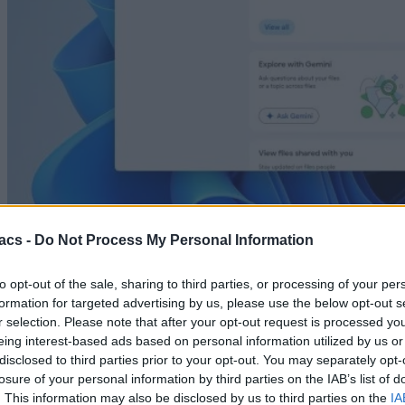
PC / Laptop
acs -
Do Not Process My Personal Information
Τέλος τα αντίγραφα ασφαλείας φωτογραφιών στο
Google Photos στις 10 Αυγούστου 2026
to opt-out of the sale, sharing to third parties, or processing of your per
formation for targeted advertising by us, please use the below opt-out s
07/08/2026
r selection. Please note that after your opt-out request is processed y
eing interest-based ads based on personal information utilized by us or
disclosed to third parties prior to your opt-out. You may separately opt-
losure of your personal information by third parties on the IAB’s list of
. This information may also be disclosed by us to third parties on the
IA