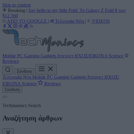
Skip to content
Breaking
|
Say hello to my little Fold: Το Galaxy Z Fold 8 των
$12.560
ADD TO GOOGLE
|
Τελευταία Νέα
|
VIDEOS
Mobile
PC
Gaming
Gadgets
Ιντερνετ
ΗΧΟΣ/ΕΙΚΟΝΑ
Science
Reviews
Σύνδεση
Τελευταία Νέα
Mobile
PC
Gaming
Gadgets
Ιντερνετ
ΗΧΟΣ/
ΕΙΚΟΝΑ
Science
Reviews
Σύνδεση
Techmaniacs Search
Αναζήτηση άρθρων