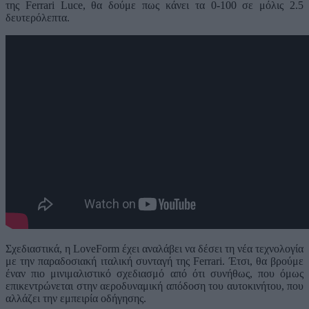
της Ferrari Luce, θα δούμε πως κάνει τα 0-100 σε μόλις 2.5
δευτερόλεπτα.
Σχεδιαστικά, η LoveForm έχει αναλάβει να δέσει τη νέα τεχνολογία
με την παραδοσιακή ιταλική συνταγή της Ferrari. Έτσι, θα βρούμε
έναν πιο μινιμαλιστικό σχεδιασμό από ότι συνήθως, που όμως
επικεντρώνεται στην αεροδυναμική απόδοση του αυτοκινήτου, που
αλλάζει την εμπειρία οδήγησης.