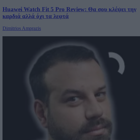
Huawei Watch Fit 5 Pro Review: Θα σου κλέψει την
καρδιά αλλά όχι τα λεφτά
Dimitrios Amprazis