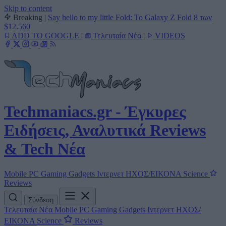
Skip to content
Breaking
|
Say hello to my little Fold: Το Galaxy Z Fold 8 των
$12.560
ADD TO GOOGLE
|
Τελευταία Νέα
|
VIDEOS
Techmaniacs.gr - Έγκυρες
Ειδήσεις, Αναλυτικά Reviews
& Tech Νέα
Mobile
PC
Gaming
Gadgets
Ιντερνετ
ΗΧΟΣ/ΕΙΚΟΝΑ
Science
Reviews
Σύνδεση
Τελευταία Νέα
Mobile
PC
Gaming
Gadgets
Ιντερνετ
ΗΧΟΣ/
ΕΙΚΟΝΑ
Science
Reviews