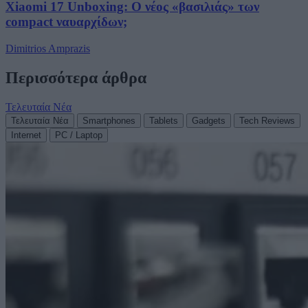
Xiaomi 17 Unboxing: Ο νέος «βασιλιάς» των
compact ναυαρχίδων;
Dimitrios Amprazis
Περισσότερα άρθρα
Τελευταία Νέα
Τελευταία Νέα
Smartphones
Tablets
Gadgets
Tech Reviews
Internet
PC / Laptop