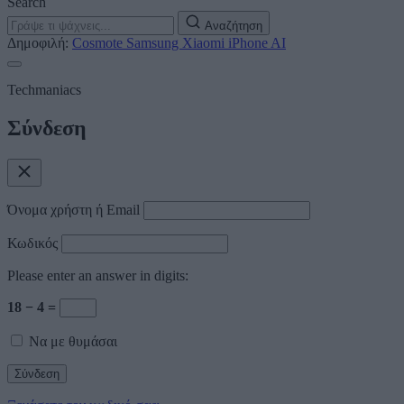
Search
Αναζήτηση
Δημοφιλή:
Cosmote
Samsung
Xiaomi
iPhone
AI
Techmaniacs
Σύνδεση
Όνομα χρήστη ή Email
Κωδικός
Please enter an answer in digits:
18 − 4 =
Να με θυμάσαι