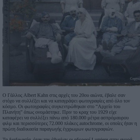
Ο Γάλλος Albert Kahn στις αρχές του 20ου αιώνα, έβαλε σαν
στόχο να συλλέξει και να καταγράψει φωτογραφίες από όλο τον
κόσμο. Οι φωτογραφίες συγκεντρώθηκαν στο “Αρχείο του
Πλανήτη” όπως ονομάστηκε. Πριν το κραχ του 1929 είχε
καταφέρει να συλλέξει πάνω από 180.000 μέτρα ασπρόμαυρου
φιλμ και περισσότερες 72.000 πλάκες autochrome, οι οποίες ήταν η
πρώτη διαδικασία παραγωγής έγχρωμων φωτογραφιών.
Τη διαδικασία, όταν την έβγαλαν οι αδερφοί Lumiere στην αγορά,