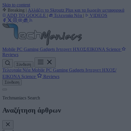
Skip to content
Breaking
|
Αλλάζει το Skroutz Plus και τα δωρεάν μεταφορικά
ADD TO GOOGLE
|
Τελευταία Νέα
|
VIDEOS
Mobile
PC
Gaming
Gadgets
Ιντερνετ
ΗΧΟΣ/ΕΙΚΟΝΑ
Science
Reviews
Σύνδεση
Τελευταία Νέα
Mobile
PC
Gaming
Gadgets
Ιντερνετ
ΗΧΟΣ/
ΕΙΚΟΝΑ
Science
Reviews
Σύνδεση
Techmaniacs Search
Αναζήτηση άρθρων