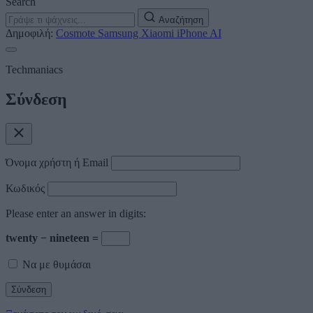
Search
Αναζήτηση
Δημοφιλή:
Cosmote
Samsung
Xiaomi
iPhone
AI
Techmaniacs
Σύνδεση
Όνομα χρήστη ή Email
Κωδικός
Please enter an answer in digits:
twenty − nineteen =
Να με θυμάσαι