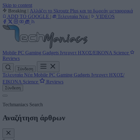
Skip to content
Breaking
|
Αλλάζει το Skroutz Plus και τα δωρεάν μεταφορικά
ADD TO GOOGLE
|
Τελευταία Νέα
|
VIDEOS
Mobile
PC
Gaming
Gadgets
Ιντερνετ
ΗΧΟΣ/ΕΙΚΟΝΑ
Science
Reviews
Σύνδεση
Τελευταία Νέα
Mobile
PC
Gaming
Gadgets
Ιντερνετ
ΗΧΟΣ/
ΕΙΚΟΝΑ
Science
Reviews
Σύνδεση
Techmaniacs Search
Αναζήτηση άρθρων