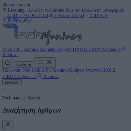
Skip to content
Breaking
|
Αλλάζει το Skroutz Plus και τα δωρεάν μεταφορικά
ADD TO GOOGLE
|
Τελευταία Νέα
|
VIDEOS
Mobile
PC
Gaming
Gadgets
Ιντερνετ
ΗΧΟΣ/ΕΙΚΟΝΑ
Science
Reviews
Σύνδεση
Τελευταία Νέα
Mobile
PC
Gaming
Gadgets
Ιντερνετ
ΗΧΟΣ/
ΕΙΚΟΝΑ
Science
Reviews
Σύνδεση
Techmaniacs Search
Αναζήτηση άρθρων