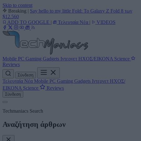
Skip to content
Breaking
|
Say hello to my little Fold: Το Galaxy Z Fold 8 των
$12.560
ADD TO GOOGLE
|
Τελευταία Νέα
|
VIDEOS
Mobile
PC
Gaming
Gadgets
Ιντερνετ
ΗΧΟΣ/ΕΙΚΟΝΑ
Science
Reviews
Σύνδεση
Τελευταία Νέα
Mobile
PC
Gaming
Gadgets
Ιντερνετ
ΗΧΟΣ/
ΕΙΚΟΝΑ
Science
Reviews
Σύνδεση
Techmaniacs Search
Αναζήτηση άρθρων