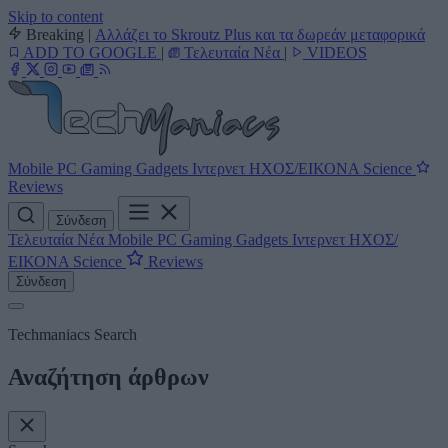
Skip to content
Breaking
|
Αλλάζει το Skroutz Plus και τα δωρεάν μεταφορικά
ADD TO GOOGLE
|
Τελευταία Νέα
|
VIDEOS
Mobile
PC
Gaming
Gadgets
Ιντερνετ
ΗΧΟΣ/ΕΙΚΟΝΑ
Science
Reviews
Σύνδεση
Τελευταία Νέα
Mobile
PC
Gaming
Gadgets
Ιντερνετ
ΗΧΟΣ/
ΕΙΚΟΝΑ
Science
Reviews
Σύνδεση
Techmaniacs Search
Αναζήτηση άρθρων