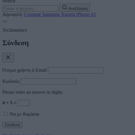
Search
Αναζήτηση
Δημοφιλή:
Cosmote
Samsung
Xiaomi
iPhone
AI
Techmaniacs
Σύνδεση
Όνομα χρήστη ή Email
Κωδικός
Please enter an answer in digits:
4 × 5 =
Να με θυμάσαι