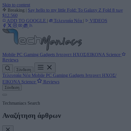
Skip to content
Breaking
|
Say hello to my little Fold: Το Galaxy Z Fold 8 των
$12.560
ADD TO GOOGLE
|
Τελευταία Νέα
|
VIDEOS
Mobile
PC
Gaming
Gadgets
Ιντερνετ
ΗΧΟΣ/ΕΙΚΟΝΑ
Science
Reviews
Σύνδεση
Τελευταία Νέα
Mobile
PC
Gaming
Gadgets
Ιντερνετ
ΗΧΟΣ/
ΕΙΚΟΝΑ
Science
Reviews
Σύνδεση
Techmaniacs Search
Αναζήτηση άρθρων