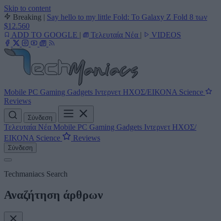
Skip to content
Breaking
|
Say hello to my little Fold: Το Galaxy Z Fold 8 των
$12.560
ADD TO GOOGLE
|
Τελευταία Νέα
|
VIDEOS
Mobile
PC
Gaming
Gadgets
Ιντερνετ
ΗΧΟΣ/ΕΙΚΟΝΑ
Science
Reviews
Σύνδεση
Τελευταία Νέα
Mobile
PC
Gaming
Gadgets
Ιντερνετ
ΗΧΟΣ/
ΕΙΚΟΝΑ
Science
Reviews
Σύνδεση
Techmaniacs Search
Αναζήτηση άρθρων