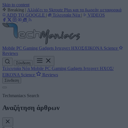
Skip to content
Breaking
|
Αλλάζει το Skroutz Plus και τα δωρεάν μεταφορικά
ADD TO GOOGLE
|
Τελευταία Νέα
|
VIDEOS
Mobile
PC
Gaming
Gadgets
Ιντερνετ
ΗΧΟΣ/ΕΙΚΟΝΑ
Science
Reviews
Σύνδεση
Τελευταία Νέα
Mobile
PC
Gaming
Gadgets
Ιντερνετ
ΗΧΟΣ/
ΕΙΚΟΝΑ
Science
Reviews
Σύνδεση
Techmaniacs Search
Αναζήτηση άρθρων