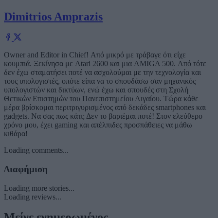
Dimitrios Amprazis
Owner and Editor in Chief! Από μικρό με τράβαγε ότι είχε
κουμπιά. Ξεκίνησα με Atari 2600 και μια AMIGA 500. Από τότε
δεν έχω σταματήσει ποτέ να ασχολούμαι με την τεχνολογία και
τους υπολογιστές, οπότε είπα να το σπουδάσω σαν μηχανικός
υπολογιστών και δικτύων, ενώ έχω και σπουδές στη Σχολή
Θετικών Επιστημών του Πανεπιστημείου Αιγαίου. Τώρα κάθε
μέρα βρίσκομαι περιτριγυρισμένος από δεκάδες smartphones και
gadgets. Να σας πως κάτι; Δεν το βαριέμαι ποτέ! Στον ελεύθερο
χρόνο μου, έχει gaming και απέλπιδες προσπάθειες να μάθω
κιθάρα!
Loading comments...
Διαφήμιση
Loading more stories...
Loading reviews...
Μείνε ενημερωμένος