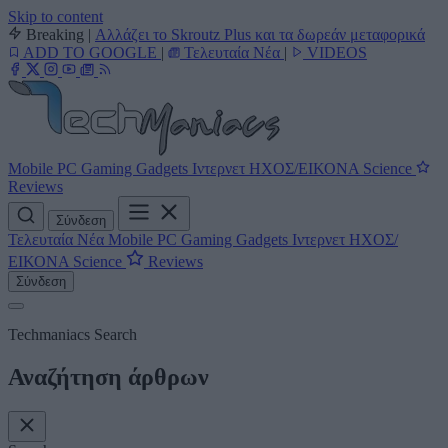
Skip to content
Breaking
|
Αλλάζει το Skroutz Plus και τα δωρεάν μεταφορικά
ADD TO GOOGLE
|
Τελευταία Νέα
|
VIDEOS
Mobile
PC
Gaming
Gadgets
Ιντερνετ
ΗΧΟΣ/ΕΙΚΟΝΑ
Science
Reviews
Σύνδεση
Τελευταία Νέα
Mobile
PC
Gaming
Gadgets
Ιντερνετ
ΗΧΟΣ/
ΕΙΚΟΝΑ
Science
Reviews
Σύνδεση
Techmaniacs Search
Αναζήτηση άρθρων