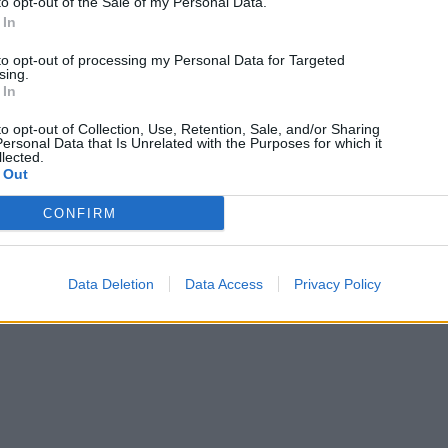
to opt-out of the Sale of my Personal Data.
 In
to opt-out of processing my Personal Data for Targeted
sing.
 In
to opt-out of Collection, Use, Retention, Sale, and/or Sharing
ersonal Data that Is Unrelated with the Purposes for which it
lected.
 Out
CONFIRM
Data Deletion
Data Access
Privacy Policy