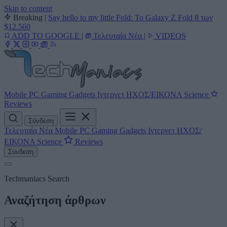
Skip to content
Breaking
|
Say hello to my little Fold: Το Galaxy Z Fold 8 των
$12.560
ADD TO GOOGLE
|
Τελευταία Νέα
|
VIDEOS
Mobile
PC
Gaming
Gadgets
Ιντερνετ
ΗΧΟΣ/ΕΙΚΟΝΑ
Science
Reviews
Σύνδεση
Τελευταία Νέα
Mobile
PC
Gaming
Gadgets
Ιντερνετ
ΗΧΟΣ/
ΕΙΚΟΝΑ
Science
Reviews
Σύνδεση
Techmaniacs Search
Αναζήτηση άρθρων