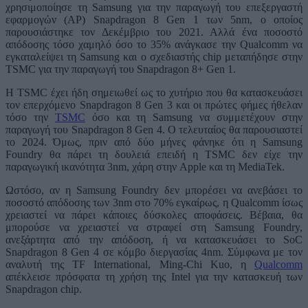
χρησιμοποίησε τη Samsung για την παραγωγή του επεξεργαστή
εφαρμογών (AP) Snapdragon 8 Gen 1 των 5nm, ο οποίος
παρουσιάστηκε τον Δεκέμβριο του 2021. Αλλά ένα ποσοστό
απόδοσης τόσο χαμηλό όσο το 35% ανάγκασε την Qualcomm να
εγκαταλείψει τη Samsung και ο σχεδιαστής chip μεταπήδησε στην
TSMC για την παραγωγή του Snapdragon 8+ Gen 1.
Η TSMC έχει ήδη σημειωθεί ως το χυτήριο που θα κατασκευάσει
τον επερχόμενο Snapdragon 8 Gen 3 και οι πρώτες φήμες ήθελαν
τόσο την
TSMC
όσο και τη Samsung να συμμετέχουν στην
παραγωγή του Snapdragon 8 Gen 4. Ο τελευταίος θα παρουσιαστεί
το 2024. Όμως, πριν από δύο μήνες φάνηκε ότι η Samsung
Foundry θα πάρει τη δουλειά επειδή η TSMC δεν είχε την
παραγωγική ικανότητα 3nm, χάρη στην Apple και τη MediaTek.
Ωστόσο, αν η Samsung Foundry δεν μπορέσει να ανεβάσει το
ποσοστό απόδοσης των 3nm στο 70% εγκαίρως, η Qualcomm ίσως
χρειαστεί να πάρει κάποιες δύσκολες αποφάσεις. Βέβαια, θα
μπορούσε να χρειαστεί να στραφεί στη Samsung Foundry,
ανεξάρτητα από την απόδοση, ή να κατασκευάσει το SoC
Snapdragon 8 Gen 4 σε κόμβο διεργασίας 4nm. Σύμφωνα με τον
αναλυτή της TF International, Ming-Chi Kuo, η
Qualcomm
απέκλεισε πρόσφατα τη χρήση της Intel για την κατασκευή των
Snapdragon chip.