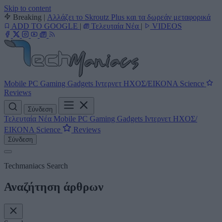
Skip to content
Breaking
|
Αλλάζει το Skroutz Plus και τα δωρεάν μεταφορικά
ADD TO GOOGLE
|
Τελευταία Νέα
|
VIDEOS
Mobile
PC
Gaming
Gadgets
Ιντερνετ
ΗΧΟΣ/ΕΙΚΟΝΑ
Science
Reviews
Σύνδεση
Τελευταία Νέα
Mobile
PC
Gaming
Gadgets
Ιντερνετ
ΗΧΟΣ/
ΕΙΚΟΝΑ
Science
Reviews
Σύνδεση
Techmaniacs Search
Αναζήτηση άρθρων