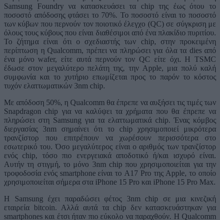
Samsung Foundry να κατασκευάσει τα chip της έως ότου το
ποσοστό απόδοσης φτάσει το 70%. Το ποσοστό είναι το ποσοστό
των κύβων που περνούν τον ποιοτικό έλεγχο (QC) σε σύγκριση με
όλους τους κύβους που είναι διαθέσιμοι από ένα πλακίδιο πυριτίου.
Το ζήτημα είναι ότι ο σχεδιαστής των chip, στην προκειμένη
περίπτωση η Qualcomm, πρέπει να πληρώσει για όλα τα dies από
ένα μόνο wafer, είτε αυτά περνούν τον QC είτε όχι. Η TSMC
έδωσε στον μεγαλύτερο πελάτη της, την Apple, μια πολύ καλή
συμφωνία και το χυτήριο επωμίζεται προς το παρόν το κόστος
τυχόν ελαττωματικών 3nm chip.
Με απόδοση 50%, η Qualcomm θα έπρεπε να αυξήσει τις τιμές των
Snapdragon chip για να καλύψει τα χρήματα που θα έπρεπε να
πληρώσει στη Samsung για τα ελαττωματικά chip. Ένας κόμβος
διεργασίας 3nm σημαίνει ότι το chip χρησιμοποιεί μικρότερα
τρανζίστορ που επιτρέπουν να χωρέσουν περισσότερα στο
εσωτερικό του. Όσο μεγαλύτερος είναι ο αριθμός των τρανζίστορ
ενός chip, τόσο πιο ενεργειακά αποδοτικό ή/και ισχυρό είναι.
Αυτήν τη στιγμή, το μόνο 3nm chip που χρησιμοποιείται για την
τροφοδοσία ενός smartphone είναι το A17 Pro της Apple, το οποίο
χρησιμοποιείται σήμερα στα iPhone 15 Pro και iPhone 15 Pro Max.
Η Samsung έχει παραδώσει φέτος 3nm chip σε μια κινεζική
εταιρεία bitcoin. Αλλά αυτά τα chip δεν κατασκευάστηκαν για
smartphones και έτσι ήταν πιο εύκολο να παραχθούν. Η Qualcomm