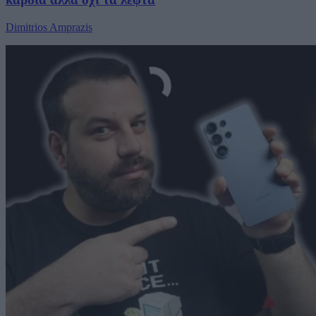
Dimitrios Amprazis