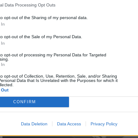
al Data Processing Opt Outs
PC / Laptop
to opt-out of the Sharing of my personal data.
 In
Τα Windows 11 δεν συστήνουν πλέον 32GB, αλλά η
Microsoft δεν πείθει
to opt-out of the Sale of my Personal Data.
 In
08/08/2026
to opt-out of processing my Personal Data for Targeted
sing.
 In
to opt-out of Collection, Use, Retention, Sale, and/or Sharing
ersonal Data that Is Unrelated with the Purposes for which it
lected.
 Out
CONFIRM
Data Deletion
Data Access
Privacy Policy