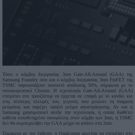
Τόσο ο κόμβος διεργασίας 3nm Gate-All-Around (GAA) της
Samsung Foundry όσο και ο κόμβος διεργασίας 3nm FinFET της
TSMC παρουσιάζουν ποσοστό απόδοσης 50%, σύμφωνα με το
νοτιοκορεατικό Chosun. Η τεχνολογία Gate-All-Around (GAA)
επιτρέπει στο τρανζίστορ να έρχεται σε επαφή με το κανάλι και
στις τέσσερις πλευρές του, γεγονός που μειώνει τη διαρροή
ρεύματος και παρέχει υψηλό ρεύμα αποστράγγισης. Αν και η
Samsung χρησιμοποιεί αυτήν την τεχνολογία, η οποία διαθέτει
κάθετα τοποθετημένα νανοφύλλα, στον κόμβο των 3nm, η TSMC
δεν θα συμπεριλάβει την GAA μέχρι να φτάσει στα 2nm.
Σύμφωνα με την έκθεση, η Qualcomm αρνείται να επιτρέψει στη