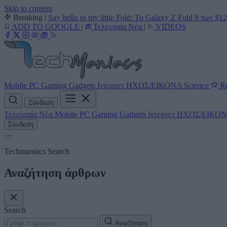
Skip to content
Breaking
|
Say hello to my little Fold: Το Galaxy Z Fold 8 των $1
ADD TO GOOGLE
|
Τελευταία Νέα
|
VIDEOS
Mobile
PC
Gaming
Gadgets
Ιντερνετ
ΗΧΟΣ/ΕΙΚΟΝΑ
Science
Re
Σύνδεση
Τελευταία Νέα
Mobile
PC
Gaming
Gadgets
Ιντερνετ
ΗΧΟΣ/ΕΙΚΟ
Σύνδεση
Techmaniacs Search
Αναζήτηση άρθρων
Search
Αναζήτηση