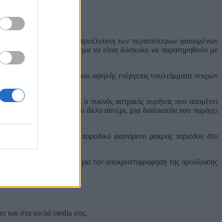
 εκλάμψεις φωτός. Για την προέλευση των περισσότερων φαινομένων
 γαλαξία μας, με αποτέλεσμα να είναι δύσκολο να παρατηρηθούν με
πάλσαρ, περιστρεφόμενα και υψηλής ενέργειας υπολείμματα νεκρών
α είναι ένας λευκός νάνος, ο πυκνός αστρικός πυρήνας που απομένει
ου συσσωρεύει ύλη από το άλλο αστέρι, μια διαδικασία που παράγει
τι για οποιοδήποτε άλλο παροδικό φαινόμενο μακράς περιόδου στο
745 θα είναι καθοριστικό για την αποκρυπτογράφηση της προέλευσης
versation.com.
 και στα social media σας.