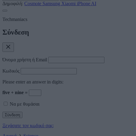
Δημοφιλή:
Cosmote
Samsung
Xiaomi
iPhone
AI
Techmaniacs
Σύνδεση
Όνομα χρήστη ή Email
Κωδικός
Please enter an answer in digits:
five + nine =
Να με θυμάσαι
Ξεχάσατε τον κωδικό σας;
Αρχική
Science