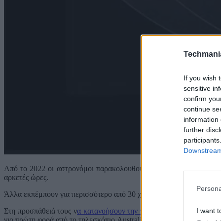
Techmani
If you wish 
sensitive in
confirm you
continue se
information 
further disc
participants
Downstream 
Από το 2022 οι αστρονόμοι παρακολουθούν από κοντά εξαιρετικά 
αρκετές ώρες.
Persona
Άλλα εκπέμπουν για περισσότερο από 30 χρόνια, ενώ άλλα τέτοια γ
I want t
Στη προσπάθειά τους ν
α κατανοήσουν την προέλευση αυτών των ε
για πρώτη φορά από το τηλεσκόπιο Australian Square Kilometre Arr