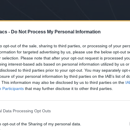
acs -
Do Not Process My Personal Information
to opt-out of the sale, sharing to third parties, or processing of your per
formation for targeted advertising by us, please use the below opt-out s
r selection. Please note that after your opt-out request is processed y
eing interest-based ads based on personal information utilized by us or
disclosed to third parties prior to your opt-out. You may separately opt-
losure of your personal information by third parties on the IAB’s list of
. This information may also be disclosed by us to third parties on the
IA
Participants
that may further disclose it to other third parties.
ασυνήθιστες εκρήξεις ραδιοεκπομπών που επαναλαμβάνονται σε συγκ
l Data Processing Opt Outs
εγονότα, τελειώνουν μετά από μόλις δυο ημέρες.
o opt-out of the Sharing of my personal data.
κρήξεων, μια διεθνής ομάδα επιστημόνων επικεντρώθηκε στο ASKA
ay Pathfinder (ASKAP).