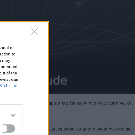
sonal or
ection to
ou may
 personal
out of the
 downstream
B’s List of
εκριμένα χρονικά διαστήματα και διαρκούν από λίγα λεπτά ως και
P J1745
, μια επαναλαμβανόμενη ραδιοεκπομπή η οποία ανιχνεύθηκε