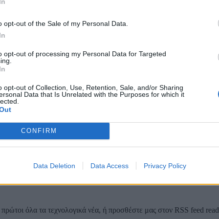
In
o opt-out of the Sale of my Personal Data.
In
τικείμενα στο διάστημα που εκπέμπουν έντονες, επαναλαμβανόμενες
ά έχουν εντοπιστεί κοντά στην σκονισμένη περιοχή στο κέντρο του
to opt-out of processing my Personal Data for Targeted
ing.
In
λόγω
μεταβατικά φαινόμενα μακράς περιόδου δεν προκαλούνται από 
ν ερευνητών.
o opt-out of Collection, Use, Retention, Sale, and/or Sharing
ersonal Data that Is Unrelated with the Purposes for which it
ημα που αποτελείται από ένα ζεύγος αστεριών, με το ένα από αυτά ν
lected.
ό του. Η ραδιοεκπομπή μπορεί να προκαλείται από τον λευκό νάνο π
Out
CONFIRM
ς πληροφορίες και σε περισσότερα διαφορετικά μήκη κύματος από ό,
ικοποίηση των αρχαίων αιγυπτιακών συμβόλων, έτσι και το ASKAP J1
Data Deletion
Data Access
Privacy Policy
φορίες σε άλλα μήκη κύματος,
καταλήγουν οι επιστήμονες στο
TheCon
ρώτοι όλα τα τεχνολογικά νέα, ή προσθέστε μας στον RSS feed reader