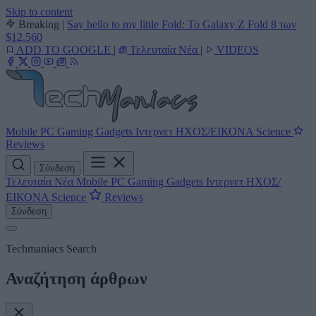
Skip to content
Breaking
|
Say hello to my little Fold: Το Galaxy Z Fold 8 των
$12.560
ADD TO GOOGLE
|
Τελευταία Νέα
|
VIDEOS
Mobile
PC
Gaming
Gadgets
Ιντερνετ
ΗΧΟΣ/ΕΙΚΟΝΑ
Science
Reviews
Σύνδεση
Τελευταία Νέα
Mobile
PC
Gaming
Gadgets
Ιντερνετ
ΗΧΟΣ/
ΕΙΚΟΝΑ
Science
Reviews
Σύνδεση
Techmaniacs Search
Αναζήτηση άρθρων