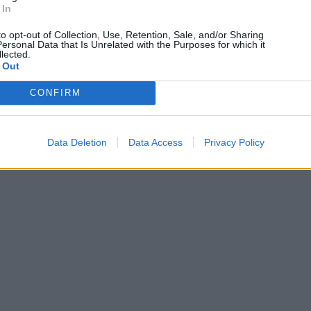
 In
to opt-out of Collection, Use, Retention, Sale, and/or Sharing
ersonal Data that Is Unrelated with the Purposes for which it
lected.
 Out
CONFIRM
Data Deletion
Data Access
Privacy Policy