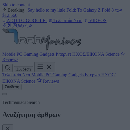
Skip to content
Breaking
|
Say hello to my little Fold: Το Galaxy Z Fold 8 των
$12.560
ADD TO GOOGLE
|
Τελευταία Νέα
|
VIDEOS
Mobile
PC
Gaming
Gadgets
Ιντερνετ
ΗΧΟΣ/ΕΙΚΟΝΑ
Science
Reviews
Σύνδεση
Τελευταία Νέα
Mobile
PC
Gaming
Gadgets
Ιντερνετ
ΗΧΟΣ/
ΕΙΚΟΝΑ
Science
Reviews
Σύνδεση
Techmaniacs Search
Αναζήτηση άρθρων