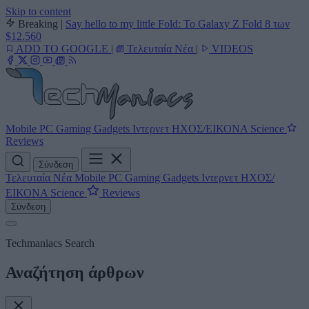
Skip to content
Breaking
|
Say hello to my little Fold: Το Galaxy Z Fold 8 των
$12.560
ADD TO GOOGLE
|
Τελευταία Νέα
|
VIDEOS
Mobile
PC
Gaming
Gadgets
Ιντερνετ
ΗΧΟΣ/ΕΙΚΟΝΑ
Science
Reviews
Σύνδεση
Τελευταία Νέα
Mobile
PC
Gaming
Gadgets
Ιντερνετ
ΗΧΟΣ/
ΕΙΚΟΝΑ
Science
Reviews
Σύνδεση
Techmaniacs Search
Αναζήτηση άρθρων