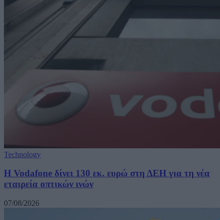
Technology
H Vodafone δίνει 130 εκ. ευρώ στη ΔΕΗ για τη νέα
εταιρεία οπτικών ινών
07/08/2026