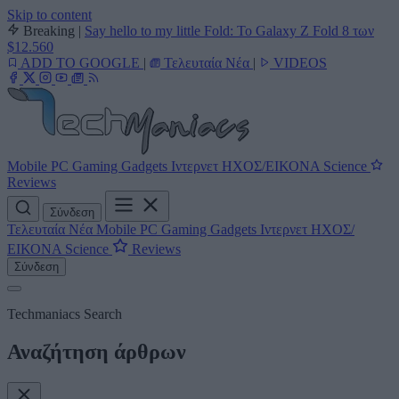
Skip to content
Breaking
|
Say hello to my little Fold: Το Galaxy Z Fold 8 των
$12.560
ADD TO GOOGLE
|
Τελευταία Νέα
|
VIDEOS
Mobile
PC
Gaming
Gadgets
Ιντερνετ
ΗΧΟΣ/ΕΙΚΟΝΑ
Science
Reviews
Σύνδεση
Τελευταία Νέα
Mobile
PC
Gaming
Gadgets
Ιντερνετ
ΗΧΟΣ/
ΕΙΚΟΝΑ
Science
Reviews
Σύνδεση
Techmaniacs Search
Αναζήτηση άρθρων