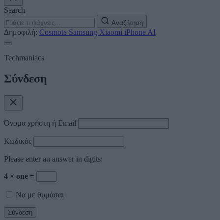
Search
Αναζήτηση
Δημοφιλή:
Cosmote
Samsung
Xiaomi
iPhone
AI
Techmaniacs
Σύνδεση
Όνομα χρήστη ή Email
Κωδικός
Please enter an answer in digits:
4 × one =
Να με θυμάσαι