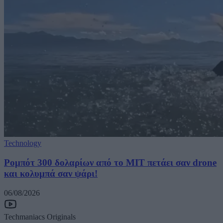
Technology
Ρομπότ 300 δολαρίων από το MIT πετάει σαν drone
και κολυμπά σαν ψάρι!
06/08/2026
Techmaniacs Originals