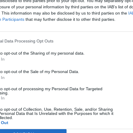
disclosed to third parties prior to your opt-out. You may separately opt-
losure of your personal information by third parties on the IAB’s list of
Mobile
. This information may also be disclosed by us to third parties on the
IA
Participants
that may further disclose it to other third parties.
Μπλόκο στις ανέπαφες πληρωμές: Η ενημέρωση των
Play Services χτυπά κινέζικα Xiaomi, Vivo, Oppo &
OnePlus
al Data Processing Opt Outs
06/08/2026
to opt-out of the Sharing of my personal data.
 In
to opt-out of the Sale of my Personal Data.
 In
to opt-out of processing my Personal Data for Targeted
sing.
 In
to opt-out of Collection, Use, Retention, Sale, and/or Sharing
ersonal Data that Is Unrelated with the Purposes for which it
lected.
 Out