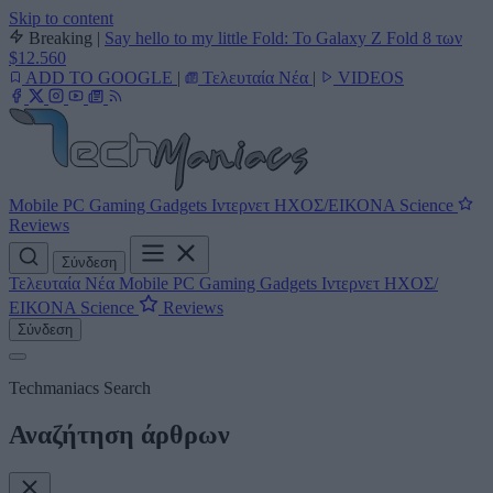
Skip to content
Breaking
|
Say hello to my little Fold: Το Galaxy Z Fold 8 των
$12.560
ADD TO GOOGLE
|
Τελευταία Νέα
|
VIDEOS
Mobile
PC
Gaming
Gadgets
Ιντερνετ
ΗΧΟΣ/ΕΙΚΟΝΑ
Science
Reviews
Σύνδεση
Τελευταία Νέα
Mobile
PC
Gaming
Gadgets
Ιντερνετ
ΗΧΟΣ/
ΕΙΚΟΝΑ
Science
Reviews
Σύνδεση
Techmaniacs Search
Αναζήτηση άρθρων