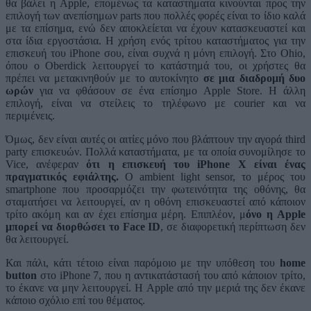
θα βάλει η Apple, επομένως τα καταστήματα κινούνται προς την
επιλογή των ανεπίσημων parts που πολλές φορές είναι το ίδιο καλά
με τα επίσημα, ενώ δεν αποκλείεται να έχουν κατασκευαστεί και
στα ίδια εργοστάσια. Η χρήση ενός τρίτου καταστήματος για την
επισκευή του iPhone σου, είναι συχνά η μόνη επιλογή. Στο Ohio,
όπου ο Oberdick λειτουργεί το κατάστημά του, οι χρήστες θα
πρέπει να μετακινηθούν με το αυτοκίνητο
σε μια διαδρομή δυο
ωρών
για να φθάσουν σε ένα επίσημο Apple Store. Η άλλη
επιλογή, είναι να στείλεις το τηλέφωνο με courier και να
περιμένεις.
Όμως, δεν είναι αυτές οι αιτίες μόνο που βλάπτουν την αγορά third
party επισκευών. Πολλά καταστήματα, με τα οποία συνομίλησε το
Vice, ανέφεραν
ότι η επισκευή του iPhone X είναι ένας
πραγματικός εφιάλτης.
Ο ambient light sensor, το μέρος του
smartphone που προσαρμόζει την φωτεινότητα της οθόνης, θα
σταματήσει να λειτουργεί, αν η οθόνη επισκευαστεί από κάποιον
τρίτο ακόμη και αν έχει επίσημα μέρη. Επιπλέον, μ
όνο η Apple
μπορεί να διορθώσει το Face ID
, σε διαφορετική περίπτωση δεν
θα λειτουργεί.
Και πάλι, κάτι τέτοιο είναι παρόμοιο με την υπόθεση του
home
button
στο iPhone 7, που η αντικατάστασή του από κάποιον τρίτο,
το έκανε να μην λειτουργεί. Η Apple από την μεριά της δεν έκανε
κάποιο σχόλιο επί του θέματος.