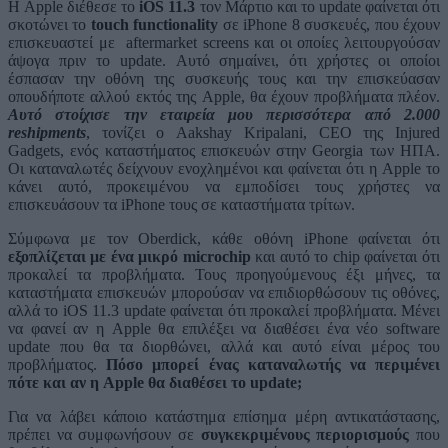
Η Apple διέθεσε το
iOS 11.3
τον Μάρτιο και το update φαίνεται ότι
σκοτώνει το
touch functionality
σε iPhone 8 συσκευές, που έχουν
επισκευαστεί με aftermarket screens και οι οποίες λειτουργούσαν
άψογα πριν το update. Αυτό σημαίνει, ότι χρήστες οι οποίοι
έσπασαν την οθόνη της συσκευής τους και την επισκεύασαν
οπουδήποτε αλλού εκτός της Apple, θα έχουν προβλήματα πλέον.
Αυτό στοίχισε την εταιρεία μου περισσότερα από 2.000
reshipments
, τονίζει ο Aakshay Kripalani, CEO της Injured
Gadgets, ενός καταστήματος επισκευών στην Georgia των ΗΠΑ.
Οι καταναλωτές δείχνουν ενοχλημένοι και φαίνεται ότι η Apple το
κάνει αυτό, προκειμένου να εμποδίσει τους χρήστες να
επισκευάσουν τα iPhone τους σε καταστήματα τρίτων.
Σύμφωνα με τον Oberdick, κάθε οθόνη iPhone φαίνεται ότι
εξοπλίζεται με ένα μικρό microchip
και αυτό το chip φαίνεται ότι
προκαλεί τα προβλήματα. Τους προηγούμενους έξι μήνες, τα
καταστήματα επισκευών μπορούσαν να επιδιορθώσουν τις οθόνες,
αλλά το iOS 11.3 update φαίνεται ότι προκαλεί προβλήματα. Μένει
να φανεί αν η Apple θα επιλέξει να διαθέσει ένα νέο software
update που θα τα διορθώνει, αλλά και αυτό είναι μέρος του
προβλήματος.
Πόσο μπορεί ένας καταναλωτής να περιμένει
πότε και αν η Apple θα διαθέσει το update;
Για να λάβει κάποιο κατάστημα επίσημα μέρη αντικατάστασης,
πρέπει να συμφωνήσουν σε
συγκεκριμένους περιορισμούς
που