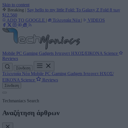
Skip to content
Breaking
|
Say hello to my little Fold: Το Galaxy Z Fold 8 των
$12.560
ADD TO GOOGLE
|
Τελευταία Νέα
|
VIDEOS
Mobile
PC
Gaming
Gadgets
Ιντερνετ
ΗΧΟΣ/ΕΙΚΟΝΑ
Science
Reviews
Σύνδεση
Τελευταία Νέα
Mobile
PC
Gaming
Gadgets
Ιντερνετ
ΗΧΟΣ/
ΕΙΚΟΝΑ
Science
Reviews
Σύνδεση
Techmaniacs Search
Αναζήτηση άρθρων