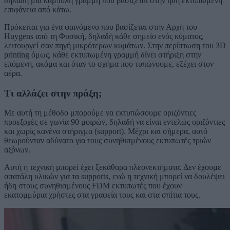
δηλαδή μια καμπύλη γραμμή που βασίζεται στην ήδη εκτυπωμένη
επιφάνεια από κάτω.
Πρόκειται για ένα φαινόμενο που βασίζεται στην Αρχή του
Huygens από τη Φυσική, δηλαδή κάθε σημείο ενός κύματος,
λειτουργεί σαν πηγή μικρότερων κυμάτων. Στην περίπτωση του 3D
printing όμως, κάθε εκτυπωμένη γραμμή δίνει στήριξη στην
επόμενη, ακόμα και όταν το σχήμα που τυπώνουμε, εξέχει στον
αέρα.
Τι αλλάζει στην πράξη;
Με αυτή τη μέθοδο μπορούμε να εκτυπώσουμε οριζόντιες
προεξοχές σε γωνία 90 μοιρών, δηλαδή να είναι εντελώς οριζόντιες
και χωρίς κανένα στήριγμα (support). Μέχρι και σήμερα, αυτό
θεωρούνταν αδύνατο για τους συνηθισμένους εκτυπωτές τριών
αξόνων.
Αυτή η τεχνική μπορεί έχει ξεκάθαρα πλεονεκτήματα. Δεν έχουμε
σπατάλη υλικών για τα supports, ενώ η τεχνική μπορεί να δουλέψει
ήδη στους συνηθισμένους FDM εκτυπωτές που έχουν
εκατομμύρια χρήστες στα γραφεία τους και στα σπίτια τους.