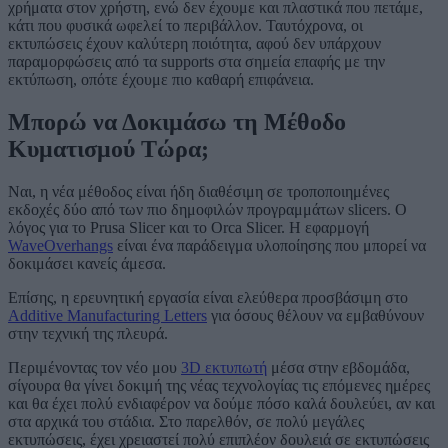
χρήματα στον χρήστη, ενώ δεν έχουμε και πλαστικά που πετάμε,
κάτι που φυσικά ωφελεί το περιβάλλον. Ταυτόχρονα, οι
εκτυπώσεις έχουν καλύτερη ποιότητα, αφού δεν υπάρχουν
παραμορφώσεις από τα supports στα σημεία επαφής με την
εκτύπωση, οπότε έχουμε πιο καθαρή επιφάνεια.
Μπορώ να Δοκιμάσω τη Μέθοδο
Κυματισμού Τώρα;
Ναι, η νέα μέθοδος είναι ήδη διαθέσιμη σε τροποποιημένες
εκδοχές δύο από των πιο δημοφιλών προγραμμάτων slicers. Ο
λόγος για το Prusa Slicer και το Orca Slicer. Η εφαρμογή
WaveOverhangs
είναι ένα παράδειγμα υλοποίησης που μπορεί να
δοκιμάσει κανείς άμεσα.
Επίσης, η ερευνητική εργασία είναι ελεύθερα προσβάσιμη στο
Additive Manufacturing Letters
για όσους θέλουν να εμβαθύνουν
στην τεχνική της πλευρά.
Περιμένοντας τον νέο μου
3D εκτυπωτή
μέσα στην εβδομάδα,
σίγουρα θα γίνει δοκιμή της νέας τεχνολογίας τις επόμενες ημέρες
και θα έχει πολύ ενδιαφέρον να δούμε πόσο καλά δουλεύει, αν και
στα αρχικά του στάδια. Στο παρελθόν, σε πολύ μεγάλες
εκτυπώσεις, έχει χρειαστεί πολύ επιπλέον δουλειά σε εκτυπώσεις