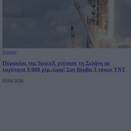
Science
Πύραυλος της SpaceX χτύπησε τη Σελήνη με
ταχύτητα 9.000 χλμ./ώρα! Σαν βόμβα 3 τόνων TNT
05/08/2026