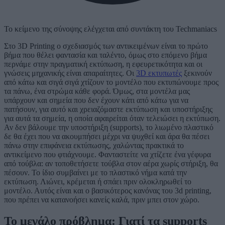
Το κείμενο της σύνοψης ελέγχεται από συντάκτη του Techmaniacs
Στο 3D Printing ο σχεδιασμός των αντικειμένων είναι το πρώτο
βήμα που θέλει φαντασία και ταλέντο, όμως στο επόμενο βήμα
περνάμε στην πραγματική εκτύπωση, η εφευρετικότητα και οι
γνώσεις μηχανικής είναι απαραίτητες. Οι
3D εκτυπωτές
ξεκινούν
από κάτω και σιγά σιγά χτίζουν το μοντέλο που εκτυπώνουμε προς
τα πάνω, ένα στρώμα κάθε φορά. Όμως, στα μοντέλα μας
υπάρχουν και σημεία που δεν έχουν κάτι από κάτω για να
πατήσουν, για αυτό και χρειαζόμαστε εκτύπωση και υποστήριξης
για αυτά τα σημεία, η οποία αφαιρείται όταν τελειώσει η εκτύπωση.
Αν δεν βάλουμε την υποστήριξη (supports), το λιωμένο πλαστικό
δε θα έχει που να ακουμπήσει μέχρι να ψυχθεί και άρα θα πέσει
πάνω στην επιφάνεια εκτύπωσης, χαλώντας πρακτικά το
αντικείμενο που φτιάχνουμε. Φανταστείτε να χτίζετε ένα γέφυρα
από τούβλα: αν τοποθετήσετε τούβλα στον αέρα χωρίς στήριξη, θα
πέσουν. Το ίδιο συμβαίνει με το πλαστικό νήμα κατά την
εκτύπωση. Λιώνει, κρέμεται ή σπάει πριν ολοκληρωθεί το
μοντέλο. Αυτός είναι και ο βασικότερος κανόνας του 3d printing,
που πρέπει να κατανοήσει κανείς καλά, πριν μπει στον χώρο.
Το μεγάλο πρόβλημα: Γιατί τα supports