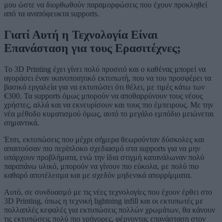
μου ώστε να διορθωθούν παραμορφώσεις που έχουν προκληθεί
από τα αναπόφευκτα supports.
Γιατί Αυτή η Τεχνολογία Είναι
Επανάσταση για τους Ερασιτέχνες;
Το 3D Printing έχει γίνει πολύ προσιτό και ο καθένας μπορεί να
αγοράσει έναν ικανοποιητικό εκτυπωτή, που να του προσφέρει τα
βασικά εργαλεία για να εκτυπώσει ότι θέλει, με τιμές κάτω των
€300. Τα supports όμως μπορούν να αποθαρρύνουν τους νέους
χρήστες, αλλά και να εκνευρίσουν και τους πιο έμπειρους. Με την
νέα μέθοδο κυματισμού όμως, αυτό το μεγάλο εμπόδιο μειώνεται
σημαντικά.
Έτσι, εκτυπώσεις που μέχρι σήμερα θεωρούνταν δύσκολες και
απαιτούσαν πιο περίπλοκο σχεδιασμό στα supports για να μην
υπάρχουν προβλήματα, ενώ την ίδια στιγμή κατανάλωναν πολύ
παραπάνω υλικό, μπορούν να γίνουν πιο εύκολα, με πολύ πιο
καθαρό αποτέλεσμα και με σχεδόν μηδενικά απορρίμματα.
Αυτό, σε συνδυασμό με τις νέες τεχνολογίες που έχουν έρθει στο
3D Printing, όπως η τεχνική lightning infill και οι εκτυπωτές με
πολλαπλές κεφαλές για εκτυπώσεις πολλών χρωμάτων, θα κάνουν
τις εκτυπώσεις πολύ πιο γρήγορες, φέρνοντας επανάσταση στον