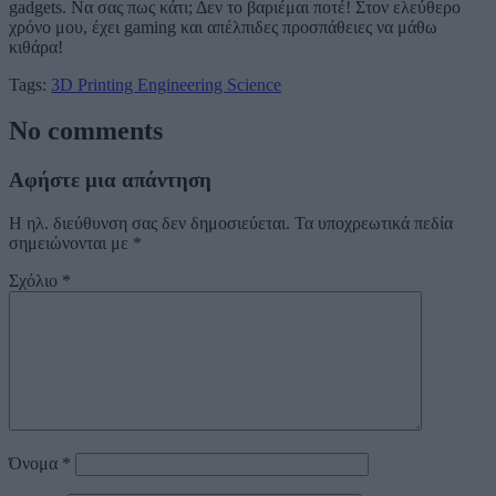
gadgets. Να σας πως κάτι; Δεν το βαριέμαι ποτέ! Στον ελεύθερο
χρόνο μου, έχει gaming και απέλπιδες προσπάθειες να μάθω
κιθάρα!
Tags:
3D Printing
Engineering
Science
No comments
Αφήστε μια απάντηση
Η ηλ. διεύθυνση σας δεν δημοσιεύεται.
Τα υποχρεωτικά πεδία
σημειώνονται με
*
Σχόλιο
*
Όνομα
*