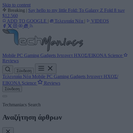
Skip to content
Breaking
|
Say hello to my little Fold: Το Galaxy Z Fold 8 των
$12.560
ADD TO GOOGLE
|
Τελευταία Νέα
|
VIDEOS
Mobile
PC
Gaming
Gadgets
Ιντερνετ
ΗΧΟΣ/ΕΙΚΟΝΑ
Science
Reviews
Σύνδεση
Τελευταία Νέα
Mobile
PC
Gaming
Gadgets
Ιντερνετ
ΗΧΟΣ/
ΕΙΚΟΝΑ
Science
Reviews
Σύνδεση
Techmaniacs Search
Αναζήτηση άρθρων