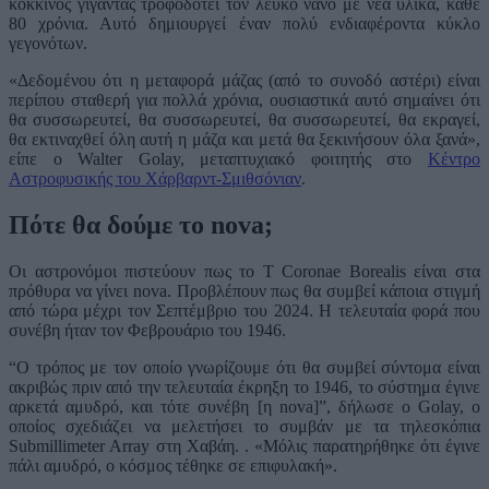
κόκκινος γίγαντας τροφοδοτεί τον λευκό νάνο με νέα υλικά, κάθε
80 χρόνια. Αυτό δημιουργεί έναν πολύ ενδιαφέροντα κύκλο
γεγονότων.
«Δεδομένου ότι η μεταφορά μάζας (από το συνοδό αστέρι) είναι
περίπου σταθερή για πολλά χρόνια, ουσιαστικά αυτό σημαίνει ότι
θα συσσωρευτεί, θα συσσωρευτεί, θα συσσωρευτεί, θα εκραγεί,
θα εκτιναχθεί όλη αυτή η μάζα και μετά θα ξεκινήσουν όλα ξανά»,
είπε ο Walter Golay, μεταπτυχιακό φοιτητής στο
Κέντρο
Αστροφυσικής του Χάρβαρντ-Σμιθσόνιαν
.
Πότε θα δούμε το nova
;
Οι αστρονόμοι πιστεύουν πως το T Coronae Borealis είναι στα
πρόθυρα να γίνει nova. Προβλέπουν πως θα συμβεί κάποια στιγμή
από τώρα μέχρι τον Σεπτέμβριο του 2024. Η τελευταία φορά που
συνέβη ήταν τον Φεβρουάριο του 1946.
“Ο τρόπος με τον οποίο γνωρίζουμε ότι θα συμβεί σύντομα είναι
ακριβώς πριν από την τελευταία έκρηξη το 1946, το σύστημα έγινε
αρκετά αμυδρό, και τότε συνέβη [η nova]”, δήλωσε ο Golay, ο
οποίος σχεδιάζει να μελετήσει το συμβάν με τα τηλεσκόπια
Submillimeter Array στη Χαβάη. . «Μόλις παρατηρήθηκε ότι έγινε
πάλι αμυδρό, ο κόσμος τέθηκε σε επιφυλακή».