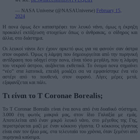
— NASA Universe (@NASAUniverse)
February 15,
2024
Η nova όμως δεν καταστρέφει τον λευκό νάνο, όμως η έκρηξη
προκαλεί εκτόξευση στοιχείων όπως ο άνθρακας, ο σίδηρος και
άλλα, στο διάστημα.
Οι λευκοί νάνοι δεν έχουν αρκετό φως για να φανούν σαν άστρα
στον ουρανό. Όμως η λάμψη που δημιουργείται από την πυρηνική
αντίδραση που οδηγεί στην nova, είναι τόσο μεγάλη, που η λάμψη
του νεκρού άστρου, αυξάνεται εκθετικά. Το όνομα nova σημαίνει
“νέο” στα λατινικά, επειδή μοιάζει σα να εμφανίστηκε ένα νέο
αστέρι από το πουθενά, στον ουρανό. Λίγες μέρες μετά,
εξαφανίζεται και πάλι.
Τι είναι το T Coronae Borealis;
Το T Coronae Borealis είναι ένα nova από ένα δυαδικό σύστημα,
3.000 έτη φωτός μακριά μας, στον ίδιο Γαλαξία με εμάς.
Αποτελείται από έναν μικρό λευκό νάνο, στο μέγεθος της Γης,
περιστρέφεται μαζί με έναν κόκκινο γίγαντα. Ο κόκκινος γίγαντας
είναι σαν τον ήλιο μας, στα τελευταία του χρόνια, όταν ξεμένει από
πυρηνικά καύσιμα.