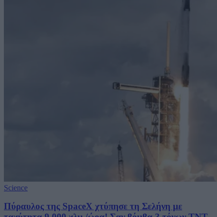
Science
Πύραυλος της SpaceX χτύπησε τη Σελήνη με
ταχύτητα 9.000 χλμ./ώρα! Σαν βόμβα 3 τόνων TNT