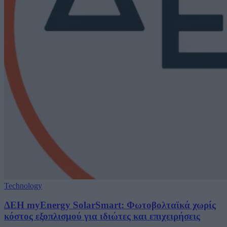
Technology
ΔΕΗ myEnergy SolarSmart: Φωτοβολταϊκά χωρίς
κόστος εξοπλισμού για ιδιώτες και επιχειρήσεις