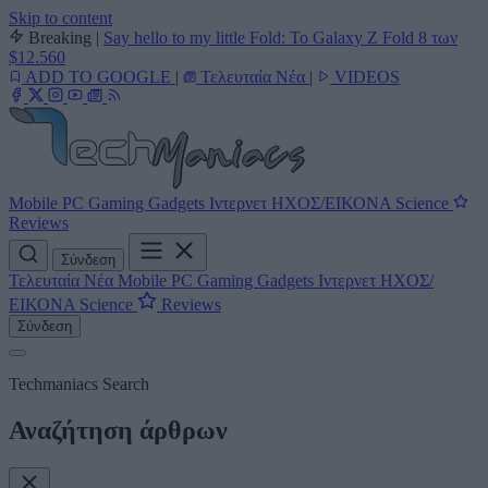
Skip to content
Breaking
|
Say hello to my little Fold: Το Galaxy Z Fold 8 των
$12.560
ADD TO GOOGLE
|
Τελευταία Νέα
|
VIDEOS
Mobile
PC
Gaming
Gadgets
Ιντερνετ
ΗΧΟΣ/ΕΙΚΟΝΑ
Science
Reviews
Σύνδεση
Τελευταία Νέα
Mobile
PC
Gaming
Gadgets
Ιντερνετ
ΗΧΟΣ/
ΕΙΚΟΝΑ
Science
Reviews
Σύνδεση
Techmaniacs Search
Αναζήτηση άρθρων