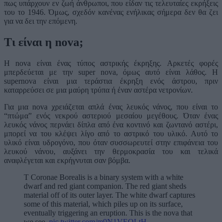
πως υπάρχουν εν ζωή άνθρωποι, που είδαν τις τελευταίες εκρήξεις
του το 1946. Όμως, σχεδόν κανένας ενήλικας σήμερα δεν θα ζει
για να δει την επόμενη.
Τι είναι η nova
;
H nova είναι ένας τύπος αστρικής έκρηξης. Αρκετές φορές
μπερδεύεται με την super nova, όμως αυτό είναι λάθος. Η
supernova είναι μια τεράστια έκρηξη ενός άστρου, πριν
καταρρεύσει σε μια μαύρη τρύπα ή έναν αστέρα νετρονίων.
Για μια nova χρειάζεται απλά ένας λευκός νάνος, που είναι το
“πτώμα” ενός νεκρού αστεριού μεσαίου μεγέθους. Όταν ένας
λευκός νάνος περνάει δίπλα από ένα κοντινό και ζωντανό αστέρι,
μπορεί να του κλέψει λίγο από το αστρικό του υλικό. Αυτό το
υλικό είναι υδρογόνο, που όταν συσσωρευτεί στην επιφάνεια του
λευκού νάνου, αυξάνει την θερμοκρασία του και τελικά
αναφλέγεται και εκρήγνυται σαν βόμβα.
T Coronae Borealis is a binary system with a white
dwarf and red giant companion. The red giant sheds
material off of its outer layer. The white dwarf captures
some of this material, which piles up on its surface,
eventually triggering an eruption. This is the nova that
we see.
pic.twitter.com/m9N1VEQLtH