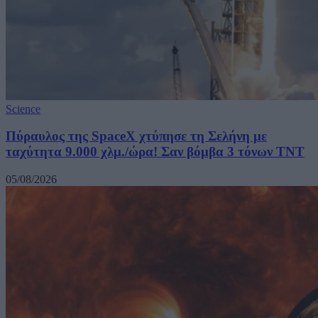
Science
Πύραυλος της SpaceX χτύπησε τη Σελήνη με
ταχύτητα 9.000 χλμ./ώρα! Σαν βόμβα 3 τόνων TNT
05/08/2026