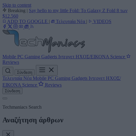
Skip to content
Breaking
|
Say hello to my little Fold: Το Galaxy Z Fold 8 των
$12.560
ADD TO GOOGLE
|
Τελευταία Νέα
|
VIDEOS
Mobile
PC
Gaming
Gadgets
Ιντερνετ
ΗΧΟΣ/ΕΙΚΟΝΑ
Science
Reviews
Σύνδεση
Τελευταία Νέα
Mobile
PC
Gaming
Gadgets
Ιντερνετ
ΗΧΟΣ/
ΕΙΚΟΝΑ
Science
Reviews
Σύνδεση
Techmaniacs Search
Αναζήτηση άρθρων