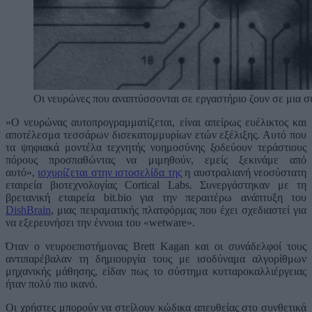
Οι νευρώνες που αναπτύσσονται σε εργαστήριο ζουν σε μια συ
«Ο νευρώνας αυτοπρογραμματίζεται, είναι απείρως ευέλικτος και
αποτέλεσμα τεσσάρων δισεκατομμυρίων ετών εξέλιξης. Αυτό που
τα ψηφιακά μοντέλα τεχνητής νοημοσύνης ξοδεύουν τεράστιους
πόρους προσπαθώντας να μιμηθούν, εμείς ξεκινάμε από
αυτό»,
ισχυρίζεται στην ιστοσελίδα της
η αυστραλιανή νεοσύστατη
εταιρεία βιοτεχνολογίας Cortical Labs. Συνεργάστηκαν με τη
βρετανική εταιρεία bit.bio για την περαιτέρω ανάπτυξη του
DishBrain
, μιας πειραματικής πλατφόρμας που έχει σχεδιαστεί για
να εξερευνήσει την έννοια του «wetware».
Όταν ο νευροεπιστήμονας Brett Kagan και οι συνάδελφοί τους
αντιπαρέβαλαν τη δημιουργία τους με ισοδύναμα αλγορίθμων
μηχανικής μάθησης, είδαν πως το σύστημα κυτταροκαλλιέργειας
ήταν πολύ πιο ικανό.
Οι χρήστες μπορούν να στείλουν κώδικα απευθείας στο συνθετικά