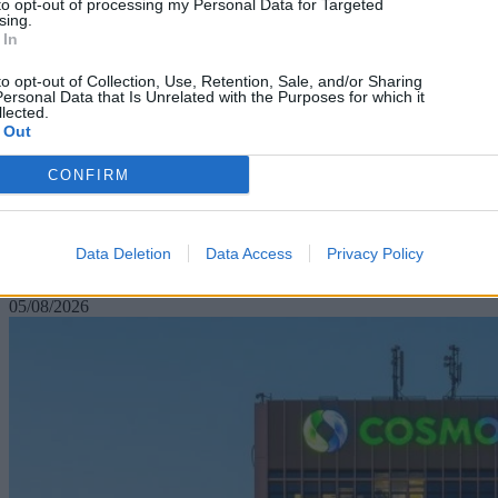
to opt-out of processing my Personal Data for Targeted
sing.
 In
to opt-out of Collection, Use, Retention, Sale, and/or Sharing
ersonal Data that Is Unrelated with the Purposes for which it
lected.
 Out
CONFIRM
Technology
Μην φεύγετε αμέσως μετά την πληρωμή σε POS με
Data Deletion
Data Access
Privacy Policy
Google Wallet
05/08/2026