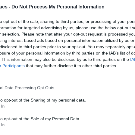
acs -
Do Not Process My Personal Information
Android
to opt-out of the sale, sharing to third parties, or processing of your per
Sunbird: Κάνει το ντεμπούτο του στο Android και
formation for targeted advertising by us, please use the below opt-out s
r selection. Please note that after your opt-out request is processed y
φέρνει το iMessage
eing interest-based ads based on personal information utilized by us or
05/08/2026
disclosed to third parties prior to your opt-out. You may separately opt-
losure of your personal information by third parties on the IAB’s list of
. This information may also be disclosed by us to third parties on the
IA
Participants
that may further disclose it to other third parties.
al Data Processing Opt Outs
to opt-out of the Sharing of my personal data.
 In
to opt-out of the Sale of my Personal Data.
 In