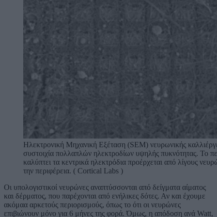
Ηλεκτρονική Μηχανική Εξέταση (SEM) νευρωνικής καλλιέργε
συστοιχία πολλαπλών ηλεκτροδίων υψηλής πυκνότητας. Το π
καλύπτει τα κεντρικά ηλεκτρόδια προέρχεται από λίγους νευ
την περιφέρεια. ( Cortical Labs )
Οι υπολογιστικοί νευρώνες αναπτύσσονται από δείγματα αίματος
και δέρματος, που παρέχονται από ενήλικες δότες. Αν και έχουμε
ακόμαα αρκετούς περιορισμούς, όπως το ότι οι νευρώνες
επιβιώνουν μόνο για 6 μήνες της φορά. Όμως, η απόδοση ανά Watt,