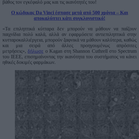
βάθος τον εγκέφαλό μας και τις ικανότητές του!
Ο κώδικας Da Vinci έσπασε μετά από 500 χρόνια – Και
αποκαλύπτει κάτι συγκλονιστικό!
«Τα επιληπτικά κύτταρα δεν μπορούν να μάθουν να παίζουν
παιχνίδια πολύ καλά, αλλά αν εφαρμόσετε αντιεπιληπτικά στην
κυτταροκαλλιέργεια, μπορούν ξαφνικά να μάθουν καλύτερα, καθώς
και μια σειρά από άλλες προηγουμένως απρόσιτες
μετρήσεις»,
δήλωσε
ο Kagan στη Shannon Cuthrell στο Spectrum
του IEEE, επισημαίνοντας την ικανότητα του συστήματος να κάνει
ηθικές δοκιμές φαρμάκων.