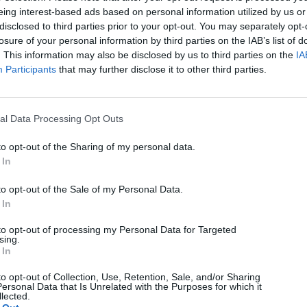
eing interest-based ads based on personal information utilized by us or
disclosed to third parties prior to your opt-out. You may separately opt-
losure of your personal information by third parties on the IAB’s list of
. This information may also be disclosed by us to third parties on the
IA
Participants
that may further disclose it to other third parties.
al Data Processing Opt Outs
to opt-out of the Sharing of my personal data.
 In
to opt-out of the Sale of my Personal Data.
 In
Science
to opt-out of processing my Personal Data for Targeted
sing.
NASA: Σε διαστρική ρύθμιση Μεγάλης Έκρηξης
 In
για να σώσει το Voyager 2
to opt-out of Collection, Use, Retention, Sale, and/or Sharing
09/08/2026
ersonal Data that Is Unrelated with the Purposes for which it
lected.