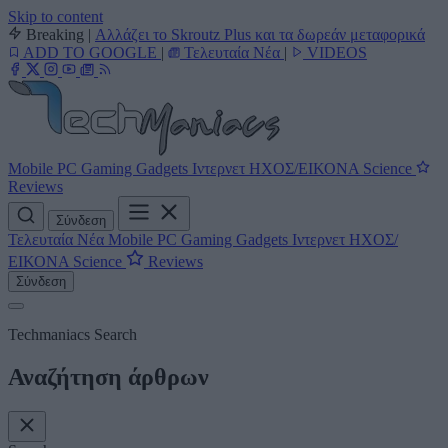
Skip to content
Breaking
|
Αλλάζει το Skroutz Plus και τα δωρεάν μεταφορικά
ADD TO GOOGLE
|
Τελευταία Νέα
|
VIDEOS
Mobile
PC
Gaming
Gadgets
Ιντερνετ
ΗΧΟΣ/ΕΙΚΟΝΑ
Science
Reviews
Σύνδεση
Τελευταία Νέα
Mobile
PC
Gaming
Gadgets
Ιντερνετ
ΗΧΟΣ/
ΕΙΚΟΝΑ
Science
Reviews
Σύνδεση
Techmaniacs Search
Αναζήτηση άρθρων