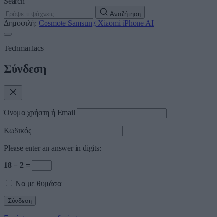
Search
Αναζήτηση
Δημοφιλή:
Cosmote
Samsung
Xiaomi
iPhone
AI
Techmaniacs
Σύνδεση
Όνομα χρήστη ή Email
Κωδικός
Please enter an answer in digits:
18 − 2 =
Να με θυμάσαι