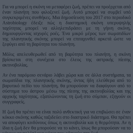
Για να μπορεί η σκόνη να μεταφέρει ζωή, πρέπει να προέρχεται από
έναν πλανήτη που φιλοξενεί ζωή. Αυτό μπορεί να συμβεί υπό
συγκεκριμένες συνθήκες. Μια δημοσίευση του 2017 στο περιοδικό
Astrobiology έδειξε πώς η διαστημική σκόνη υπερυψηλής
ταχύτητας μπορεί να αλληλεπιδράσει με τη γήινη σκόνη,
δημιουργώντας ισχυρές ροές. Ένα μικρό μέρος των σωματιδίων
της πλανητικής σκόνης μπορεί να επιταχυνθεί αρκετά ώστε να
ξεφύγει από τη βαρύτητα του πλανήτη.
Μόλις απελευθερωθεί από τη βαρύτητα του πλανήτη, η σκόνη
βρίσκεται στη συνέχεια στο έλεος της αστρικής πίεσης
ακτινοβολίας.
Αν ένα παρόμοιο σενάριο λάβει χώρα και σε άλλα συστήματα, τα
σωματίδια της πλανητικής σκόνης, όντας ήδη ελεύθερα από το
βαρυτικό πεδίο του πλανήτη, θα μπορούσαν να διαφύγουν από το
σύστημα του άστρου μέσω της πίεσης της ακτινοβολίας και της
αρχικής ταχύτητας, εξαπλώνοντας τη ζωή στο σύμπαν, εξηγούν οι
συγγραφείς.
Η ζωή θα πρέπει να είναι πολύ ανθεκτική για να επιβιώσει σε έναν
κόκκο σκόνης καθώς ταξιδεύει στο διαστρικό διάστημα. Θα πρέπει
να αποφύγει κινδύνους όπως η ακτινοβολία και η θερμότητα. Αν η
ίδια η ζωή δεν θα μπορούσε να το κάνει, ίσως θα μπορούσαν να το