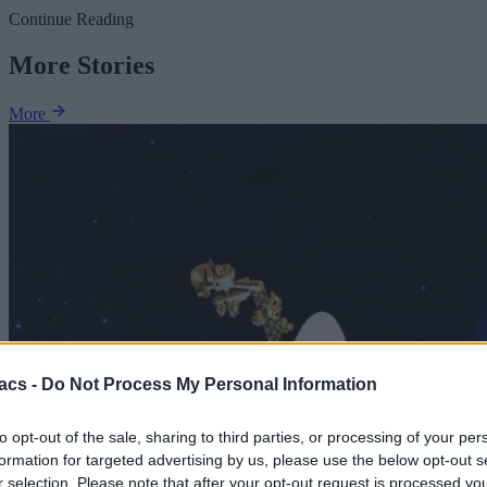
Continue Reading
More Stories
More
acs -
Do Not Process My Personal Information
to opt-out of the sale, sharing to third parties, or processing of your per
formation for targeted advertising by us, please use the below opt-out s
r selection. Please note that after your opt-out request is processed y