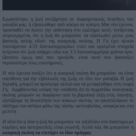
Εμφανίστηκε η ζωή ανεξάρτητα σε διαφορετικούς πλανήτες του
γαλαξία μας, ή εξαπλώθηκε από κόσμο σε κόσμο; Μια νέα έρευνα,
προσπαθεί να δώσει την απάντηση στο ερώτημα αυτό, τονίζοντας
συγκεκριμένα, ότι η ζωή θα μπορούσε να εξαπλωθεί μέσω μιας
βασικής απλής οδού: της κοσμικής σκόνης. Η Γη έχει ηλικία
τουλάχιστον 4.53 δισεκατομμυρίων ετών και ορισμένα στοιχεία
δείχνουν ότι ζωή υπάρχει εδώ και 3.5 δισεκατομμύρια χρόνια πριν.
Ωστόσο όμως από που προήλθε, είναι αυτό που βασανίζει
περισσότερο τους επιστήμονες.
Η νέα έρευνα τονίζει ότι η κοσμική σκόνη θα μπορούσε να είναι
υπεύθυνη για την εξάπλωση της ζωής σε όλο τον γαλαξία. Η ζωή
δηλαδή, μπορεί να προέκυψε αλλού και να μεταφέρθηκε στη νεαρή
Γη. Λ
αμβάνοντας υπόψη την υπόθεση ότι τα σωματίδια πλανητικής
σκόνης μπορούν να διαφύγουν από τη βαρυτική έλξη ενός πλανήτη,
εξετάζουμε τη δυνατότητα των κόκκων σκόνης να εγκαταλείψουν το
σύστημα του αστέρα μέσω της πίεσης ακτινοβολίας
, αναφέρεται στη
μελέτη
Η ιδέα ότι η ίδια η ζωή θα μπορούσε να ταξιδέψει στο διάστημα με
κομήτες και αστεροειδείς είναι γνωστή. Αλλά πώς θα μπορούσε η
κοσμική σκόνη να επιτύχει το ίδιο πράγμα;