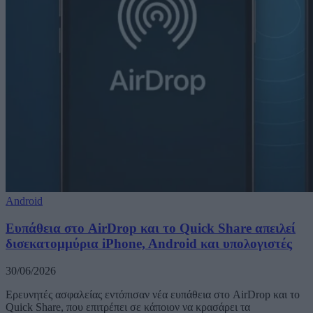
Android
Ευπάθεια στο AirDrop και το Quick Share απειλεί
δισεκατομμύρια iPhone, Android και υπολογιστές
30/06/2026
Ερευνητές ασφαλείας εντόπισαν νέα ευπάθεια στο AirDrop και το
Quick Share, που επιτρέπει σε κάποιον να κρασάρει τα