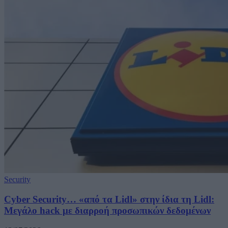
Security
Cyber Security… «από τα Lidl» στην ίδια τη Lidl:
Μεγάλο hack με διαρροή προσωπικών δεδομένων