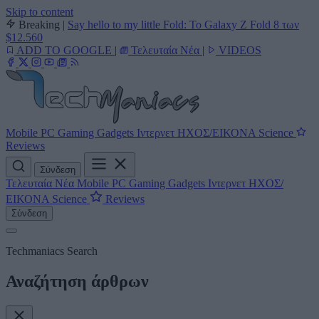
Skip to content
Breaking
|
Say hello to my little Fold: Το Galaxy Z Fold 8 των
$12.560
ADD TO GOOGLE
|
Τελευταία Νέα
|
VIDEOS
Mobile
PC
Gaming
Gadgets
Ιντερνετ
ΗΧΟΣ/ΕΙΚΟΝΑ
Science
Reviews
Σύνδεση
Τελευταία Νέα
Mobile
PC
Gaming
Gadgets
Ιντερνετ
ΗΧΟΣ/
ΕΙΚΟΝΑ
Science
Reviews
Σύνδεση
Techmaniacs Search
Αναζήτηση άρθρων