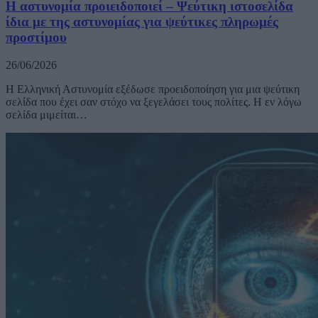
Η αστυνομία προιειδοποιεί – Ψεύτικη ιστοσελίδα
ίδια με της αστυνομίας για ψεύτικες πληρωμές
προστίμου
26/06/2026
Η Ελληνική Αστυνομία εξέδωσε προειδοποίηση για μια ψεύτικη
σελίδα που έχει σαν στόχο να ξεγελάσει τους πολίτες. Η εν λόγω
σελίδα μιμείται…