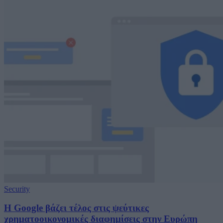
Security
H Google βάζει τέλος στις ψεύτικες
χρηματοοικονομικές διαφημίσεις στην Ευρώπη