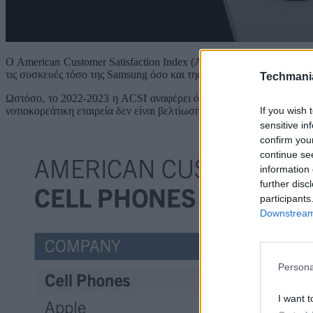
Ο American Customer Satisfaction Index (ACSI), κάθε χρόνο, δημοσ
τις συσκευές τόσο της Samsung όσο και της Apple, καθώς και οι δύο
Techmani
Ωστόσο, το 2022-2023 η ACSI αναφέρει ότι τα πράγματα άλλαξαν.
If you wish 
νοτιοκορεάτικη εταιρεία δεν είναι βελτίωση ούτε επιδείνωση, παραμέ
sensitive in
confirm you
continue se
information 
further disc
participants
Downstream 
Persona
I want t