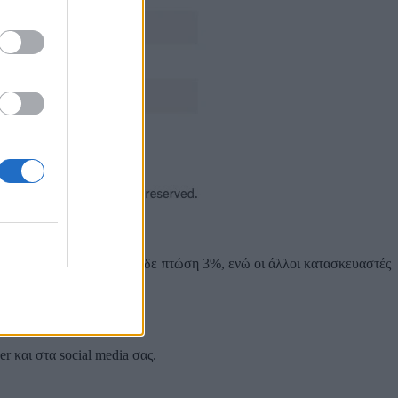
στο 78/100, η Motorola είδε πτώση 3%, ενώ οι άλλοι κατασκευαστές
 και στα social media σας.