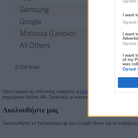
Opted 
I want t
Opted 
I want 
Advertis
Opted 
I want t
of my P
was col
Opted 
Όσον αφορά τις υπόλοιπες εταιρείες, η
Google
είδε την ικανοποίηση
σημείωσαν πτώση 4%. Συνολικά, οι καταναλωτές παραμένουν το ίδιο 
Ακολουθήστε μας
Ακολουθήστε το Techmaniacs.gr στο Google News για να διαβάζετε π