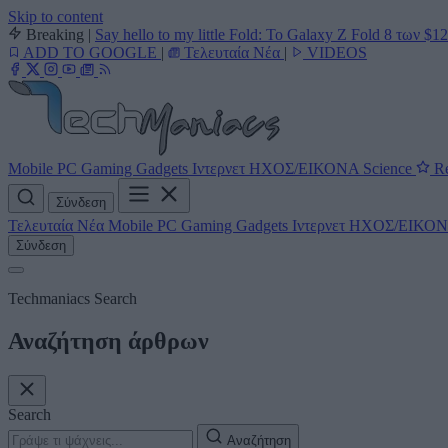
Skip to content
Breaking
|
Say hello to my little Fold: Το Galaxy Z Fold 8 των $1
ADD TO GOOGLE
|
Τελευταία Νέα
|
VIDEOS
Mobile
PC
Gaming
Gadgets
Ιντερνετ
ΗΧΟΣ/ΕΙΚΟΝΑ
Science
Re
Σύνδεση
Τελευταία Νέα
Mobile
PC
Gaming
Gadgets
Ιντερνετ
ΗΧΟΣ/ΕΙΚΟ
Σύνδεση
Techmaniacs Search
Αναζήτηση άρθρων
Search
Αναζήτηση