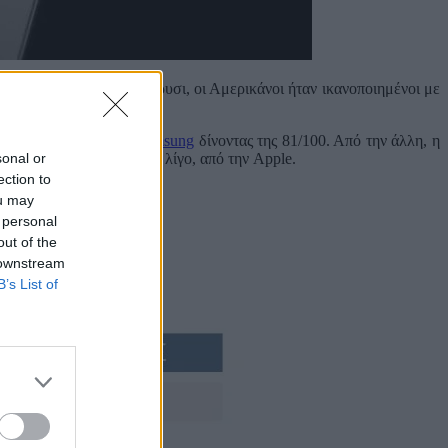
αιρείες smartphones. Πέρυσι, οι Αμερικάνοι ήταν ικανοποιημένοι με
τερη δουλειά από τη
Samsung
δίνοντας της 81/100. Από την άλλη, η
sonal or
ικανοποιημένοι, έστω και λίγο, από την Apple.
ection to
ou may
 personal
out of the
 downstream
B’s List of