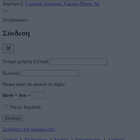
Δημοφιλή:
Cosmote
Samsung
Xiaomi
iPhone
AI
Techmaniacs
Σύνδεση
Όνομα χρήστη ή Email
Κωδικός
Please enter an answer in digits:
three × two =
Να με θυμάσαι
Ξεχάσατε τον κωδικό σας;
Αρχική
Technology
Mobile
Smartphones
Android