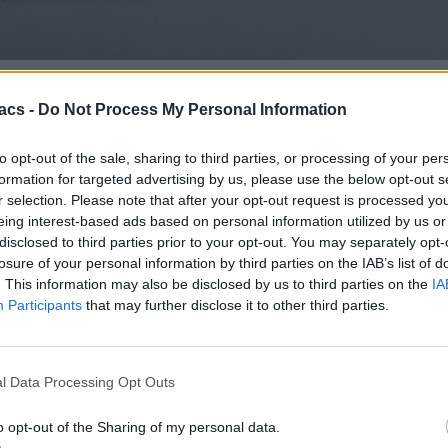
ιεύει μία αναφορά σχετικά με τις απόψεις των καταναλωτών για τις ετ
 εταιρείες είχαν βαθμολογία 80/100.
acs -
Do Not Process My Personal Information
 Οι καταναλωτές στις ΗΠΑ θεωρούν ότι η
Apple
κάνει ελαφρώς καλύ
to opt-out of the sale, sharing to third parties, or processing of your per
νοντας στο 80/100. Αυτό σημαίνει ότι οι καταναλωτές είναι πιο πολύ 
formation for targeted advertising by us, please use the below opt-out s
r selection. Please note that after your opt-out request is processed y
eing interest-based ads based on personal information utilized by us or
disclosed to third parties prior to your opt-out. You may separately opt-
losure of your personal information by third parties on the IAB’s list of
. This information may also be disclosed by us to third parties on the
IA
Participants
that may further disclose it to other third parties.
l Data Processing Opt Outs
o opt-out of the Sharing of my personal data.