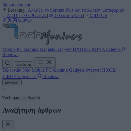
Skip to content
Breaking
|
Αλλάζει το Skroutz Plus και τα δωρεάν μεταφορικά
ADD TO GOOGLE
|
Τελευταία Νέα
|
VIDEOS
Mobile
PC
Gaming
Gadgets
Ιντερνετ
ΗΧΟΣ/ΕΙΚΟΝΑ
Science
Reviews
Σύνδεση
Τελευταία Νέα
Mobile
PC
Gaming
Gadgets
Ιντερνετ
ΗΧΟΣ/
ΕΙΚΟΝΑ
Science
Reviews
Σύνδεση
Techmaniacs Search
Αναζήτηση άρθρων