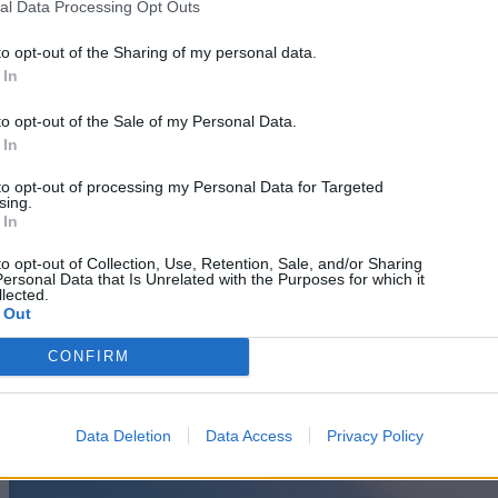
al Data Processing Opt Outs
όσα γνωρίζαμε για τη ζωή. Οι άνθρωποι δεν
κυβερνάμε τον κόσμο
to opt-out of the Sharing of my personal data.
 In
08/08/2026
to opt-out of the Sale of my Personal Data.
 In
to opt-out of processing my Personal Data for Targeted
sing.
 In
to opt-out of Collection, Use, Retention, Sale, and/or Sharing
ersonal Data that Is Unrelated with the Purposes for which it
lected.
 Out
CONFIRM
Data Deletion
Data Access
Privacy Policy