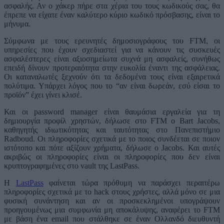
ασφαλής. Αν ο χάκερ πήρε στα χέρια του τους κωδικούς σας, θα
έπρεπε να είχατε έναν καλύτερο κύριο κωδικό πρόσβασης, είναι το
μήνυμα.
Σύμφωνα με τους ερευνητές δημοσιογράφους του FTM, οι
υπηρεσίες που έχουν σχεδιαστεί για να κάνουν τις συσκευές
ασφαλέστερες είναι αξιοσημείωτα συχνά μη ασφαλείς, συνήθως
επειδή δίνουν προτεραιότητα στην ευκολία έναντι της ασφάλειας.
Οι καταναλωτές ξεχνούν ότι τα δεδομένα τους είναι εξαιρετικά
πολύτιμα. Υπάρχει λόγος που το “αν είναι δωρεάν, εσύ είσαι το
προϊόν” έχει γίνει κλισέ.
Και οι password manager είναι θαυμάσια εργαλεία για τη
δημιουργία προφίλ χρηστών, δήλωσε στο FTM ο Bart Jacobs,
καθηγητής ιδιωτικότητας και ταυτότητας στο Πανεπιστήμιο
Radboud. Οι πληροφορίες σχετικά με το ποιος συνδέεται σε ποιον
ιστότοπο και πότε αξίζουν χρήματα, δήλωσε ο Jacobs. Και αυτές
ακριβώς οι πληροφορίες είναι οι πληροφορίες που δεν είναι
κρυπτογραφημένες στο vault της LastPass.
Η
LastPass
φαίνεται τώρα πρόθυμη να παράσχει περαιτέρω
πληροφορίες σχετικά με το hack στους χρήστες, αλλά μόνο σε μια
φυσική συνάντηση και αν οι προσκεκλημένοι υπογράψουν
προηγουμένως μια συμφωνία μη αποκάλυψης, αναφέρει το FTM
με βάση ένα email που στάλθηκε σε έναν Ολλανδό διευθυντή