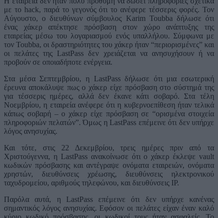
Η εταιρεία δεν ήταν πολύ πρόθυμη να δώσει πληροφορίες σχετικά
με το hack, παρά το γεγονός ότι το ανέφερε τέσσερις φορές. Τον
Αύγουστο, ο διευθύνων σύμβουλος Karim Toubba δήλωσε ότι
ένας χάκερ απέκτησε πρόσβαση στον χώρο ανάπτυξης της
εταιρείας μέσω του λογαριασμού ενός υπαλλήλου. Σύμφωνα με
τον Toubba, οι δραστηριότητες του χάκερ ήταν “περιορισμένες” και
οι πελάτες της LastPass δεν χρειάζεται να ανησυχήσουν ή να
προβούν σε οποιαδήποτε ενέργεια.
Στα μέσα Σεπτεμβρίου, η LastPass δήλωσε ότι μια εσωτερική
έρευνα αποκάλυψε πως ο χάκερ είχε πρόσβαση στο σύστημά της
για τέσσερις ημέρες, αλλά δεν έκανε κάτι σοβαρό. Στα τέλη
Νοεμβρίου, η εταιρεία ανέφερε ότι η κυβερνοεπίθεση ήταν τελικά
κάπως σοβαρή – ο χάκερ είχε πρόσβαση σε “ορισμένα στοιχεία
πληροφοριών πελατών”. Όμως η LastPass επέμεινε ότι δεν υπήρχε
λόγος ανησυχίας.
Και τότε, στις 22 Δεκεμβρίου, τρεις ημέρες πριν από τα
Χριστούγεννα, η LastPass ανακοίνωσε ότι ο χάκερ έκλεψε vault
κωδικών πρόσβασης και αντέγραψε ονόματα εταιρειών, ονόματα
χρηστών, διευθύνσεις χρέωσης, διευθύνσεις ηλεκτρονικού
ταχυδρομείου, αριθμούς τηλεφώνου, και διευθύνσεις IP.
Παρόλα αυτά, η LastPass επέμεινε ότι δεν υπήρχε κανένας
σημαντικός λόγος ανησυχίας. Εφόσον οι πελάτες είχαν έναν καλό
κύριο κωδικό πρόσβασης, οι κωδικοί τους ήταν ασφαλείς. Το