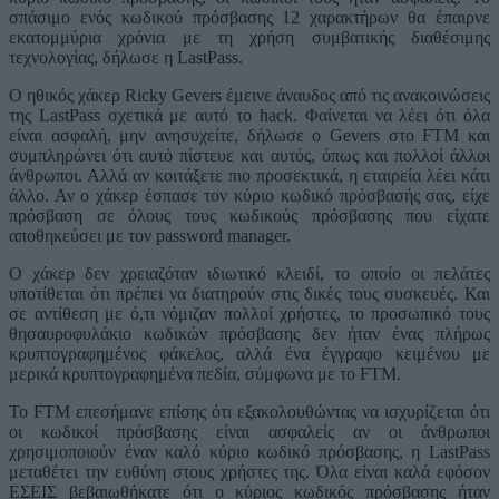
σπάσιμο ενός κωδικού πρόσβασης 12 χαρακτήρων θα έπαιρνε
εκατομμύρια χρόνια με τη χρήση συμβατικής διαθέσιμης
τεχνολογίας, δήλωσε η LastPass.
Ο ηθικός χάκερ Ricky Gevers έμεινε άναυδος από τις ανακοινώσεις
της LastPass σχετικά με αυτό το hack. Φαίνεται να λέει ότι όλα
είναι ασφαλή, μην ανησυχείτε, δήλωσε ο Gevers στο FTM και
συμπληρώνει ότι αυτό πίστευε και αυτός, όπως και πολλοί άλλοι
άνθρωποι. Αλλά αν κοιτάξετε πιο προσεκτικά, η εταιρεία λέει κάτι
άλλο. Αν ο χάκερ έσπασε τον κύριο κωδικό πρόσβασής σας, είχε
πρόσβαση σε όλους τους κωδικούς πρόσβασης που είχατε
αποθηκεύσει με τον password manager.
Ο χάκερ δεν χρειαζόταν ιδιωτικό κλειδί, το οποίο οι πελάτες
υποτίθεται ότι πρέπει να διατηρούν στις δικές τους συσκευές. Και
σε αντίθεση με ό,τι νόμιζαν πολλοί χρήστες, το προσωπικό τους
θησαυροφυλάκιο κωδικών πρόσβασης δεν ήταν ένας πλήρως
κρυπτογραφημένος φάκελος, αλλά ένα έγγραφο κειμένου με
μερικά κρυπτογραφημένα πεδία, σύμφωνα με το FTM.
Το FTM επεσήμανε επίσης ότι εξακολουθώντας να ισχυρίζεται ότι
οι κωδικοί πρόσβασης είναι ασφαλείς αν οι άνθρωποι
χρησιμοποιούν έναν καλό κύριο κωδικό πρόσβασης, η LastPass
μεταθέτει την ευθύνη στους χρήστες της. Όλα είναι καλά εφόσον
ΕΣΕΙΣ βεβαιωθήκατε ότι ο κύριος κωδικός πρόσβασης ήταν