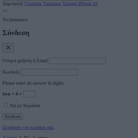
Δημοφιλή:
Cosmote
Samsung
Xiaomi
iPhone
AI
Techmaniacs
Σύνδεση
Όνομα χρήστη ή Email
Κωδικός
Please enter an answer in digits:
two × 4 =
Να με θυμάσαι
Ξεχάσατε τον κωδικό σας;
Αρχική
PC / Laptop