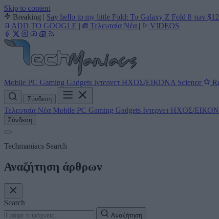
Skip to content
Breaking
|
Say hello to my little Fold: Το Galaxy Z Fold 8 των $1
ADD TO GOOGLE
|
Τελευταία Νέα
|
VIDEOS
Mobile
PC
Gaming
Gadgets
Ιντερνετ
ΗΧΟΣ/ΕΙΚΟΝΑ
Science
Re
Σύνδεση
Τελευταία Νέα
Mobile
PC
Gaming
Gadgets
Ιντερνετ
ΗΧΟΣ/ΕΙΚΟ
Σύνδεση
Techmaniacs Search
Αναζήτηση άρθρων
Search
Αναζήτηση