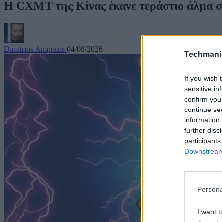
Η CXMT της Κίνας έκανε τεράστιο άλμα 
Dimitrios Amprazis
04/08/2026
Techmani
If you wish 
sensitive in
confirm you
continue se
information 
further disc
participants
Downstream 
Persona
I want t