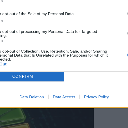
In
o opt-out of the Sale of my Personal Data.
In
to opt-out of processing my Personal Data for Targeted
ing.
In
ει το 10% μερίδιο στις ΗΠΑ και αφήνει πίσ
o opt-out of Collection, Use, Retention, Sale, and/or Sharing
ersonal Data that Is Unrelated with the Purposes for which it
lected.
Out
CONFIRM
Data Deletion
Data Access
Privacy Policy