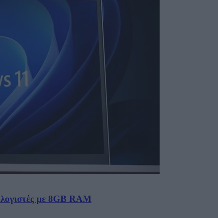
πολογιστές με 8GB RAM