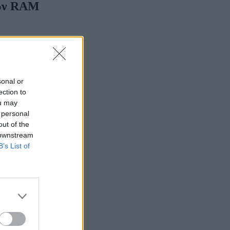
των RAM
sonal or
ection to
ou may
 personal
out of the
 downstream
B’s List of