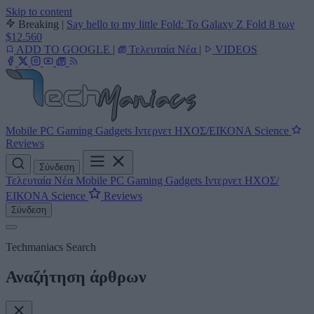
Skip to content
Breaking
|
Say hello to my little Fold: Το Galaxy Z Fold 8 των
$12.560
ADD TO GOOGLE
|
Τελευταία Νέα
|
VIDEOS
Mobile
PC
Gaming
Gadgets
Ιντερνετ
ΗΧΟΣ/ΕΙΚΟΝΑ
Science
Reviews
Σύνδεση
Τελευταία Νέα
Mobile
PC
Gaming
Gadgets
Ιντερνετ
ΗΧΟΣ/
ΕΙΚΟΝΑ
Science
Reviews
Σύνδεση
Techmaniacs Search
Αναζήτηση άρθρων