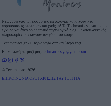
Νέα γύρω από τον κόσμο της τεχνολογίας και αναλυτικές
παρουσιάσεις συσκευών και gadgets! Το Techmaniacs είναι το πιο
έγκυρο και έγκαιρο ελληνικό τεχνολογικό blog, με αποκλειστικές
πληροφορίες που κάνουν τον γύρο του κόσμου.
Techmaniacs.gr - Η τεχνολογία στα καλύτερά της!
Επικοινωνήστε μαζί μας:
techmaniacs.gr@gmail.com
© Techmaniacs 2026
ΕΠΙΚΟΙΝΩΝΙΑ
ΟΡΟΙ ΧΡΗΣΗΣ
ΤΑΥΤΟΤΗΤΑ