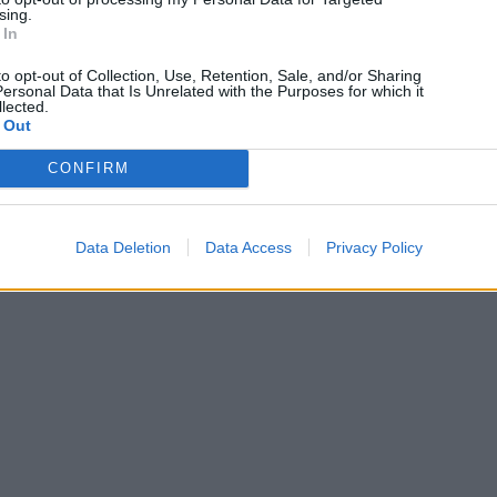
sing.
 In
to opt-out of Collection, Use, Retention, Sale, and/or Sharing
ersonal Data that Is Unrelated with the Purposes for which it
lected.
 Out
CONFIRM
Data Deletion
Data Access
Privacy Policy