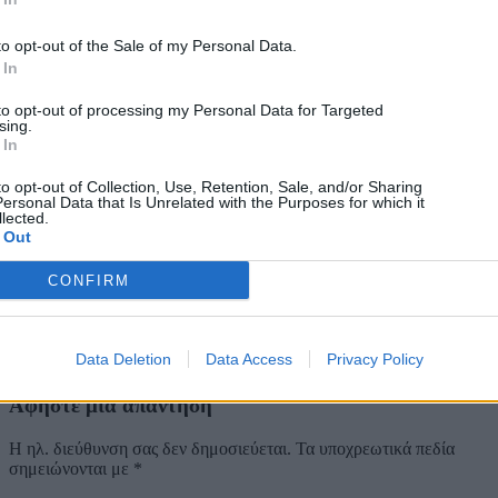
to opt-out of the Sale of my Personal Data.
 In
to opt-out of processing my Personal Data for Targeted
sing.
Ανδρέας Στεφάνου
 In
to opt-out of Collection, Use, Retention, Sale, and/or Sharing
ersonal Data that Is Unrelated with the Purposes for which it
lected.
Κιθαρίστας, επικοινωνιολόγος, scuba diver. Λάτρης mobile tech,
 Out
γλυκών, ψητών και της Κυριακής του Πάσχα. Μου λείπει το φιδάκι
των Nokia.
CONFIRM
Tags:
android
Sony Xperia X
No comments
Data Deletion
Data Access
Privacy Policy
Αφήστε μια απάντηση
Η ηλ. διεύθυνση σας δεν δημοσιεύεται.
Τα υποχρεωτικά πεδία
σημειώνονται με
*