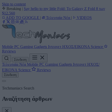
Skip to content
Breaking
|
Say hello to my little Fold: Το Galaxy Z Fold 8 των
$12.560
ADD TO GOOGLE
|
Τελευταία Νέα
|
VIDEOS
Mobile
PC
Gaming
Gadgets
Ιντερνετ
ΗΧΟΣ/ΕΙΚΟΝΑ
Science
Reviews
Σύνδεση
Τελευταία Νέα
Mobile
PC
Gaming
Gadgets
Ιντερνετ
ΗΧΟΣ/
ΕΙΚΟΝΑ
Science
Reviews
Σύνδεση
Techmaniacs Search
Αναζήτηση άρθρων