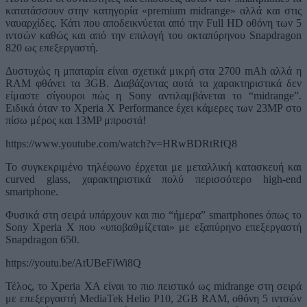
κατατάσσουν στην κατηγορία «premium midrange» αλλά και στις
ναυαρχίδες. Κάτι που αποδεικνύεται από την Full HD οθόνη των 5
ιντσών καθώς και από την επιλογή του οκταπύρηνου Snapdragon
820 ως επεξεργαστή.
Δυστυχώς η μπαταρία είναι σχετικά μικρή στα 2700 mAh αλλά η
RAM φθάνει τα 3GB. Διαβάζοντας αυτά τα χαρακτηριστικά δεν
είμαστε σίγουροι πώς η Sony αντιλαμβάνεται το “midrange”.
Ειδικά όταν το Xperia X Performance έχει κάμερες των 23MP στο
πίσω μέρος και 13MP μπροστά!
https://www.youtube.com/watch?v=HRwBDRtRfQ8
Το συγκεκριμένο τηλέφωνο έρχεται με μεταλλική κατασκευή και
curved glass, χαρακτηριστικά πολύ περισσότερο high-end
smartphone.
Φυσικά στη σειρά υπάρχουν και πιο “ήμερα” smartphones όπως το
Sony Xperia X που «υποβαθμίζεται» με εξαπύρηνο επεξεργαστή
Snapdragon 650.
https://youtu.be/AtUBeFiWi8Q
Τέλος, το Xperia XA είναι το πιο πειστικό ως midrange στη σειρά
με επεξεργαστή MediaTek Helio P10, 2GB RAM, οθόνη 5 ιντσών