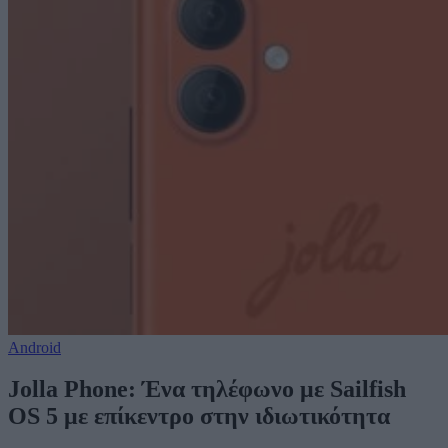
Android
Jolla Phone: Ένα τηλέφωνο με Sailfish
OS 5 με επίκεντρο στην ιδιωτικότητα