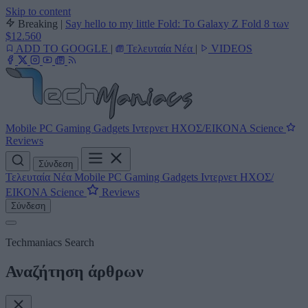
Skip to content
Breaking
|
Say hello to my little Fold: Το Galaxy Z Fold 8 των
$12.560
ADD TO GOOGLE
|
Τελευταία Νέα
|
VIDEOS
Mobile
PC
Gaming
Gadgets
Ιντερνετ
ΗΧΟΣ/ΕΙΚΟΝΑ
Science
Reviews
Σύνδεση
Τελευταία Νέα
Mobile
PC
Gaming
Gadgets
Ιντερνετ
ΗΧΟΣ/
ΕΙΚΟΝΑ
Science
Reviews
Σύνδεση
Techmaniacs Search
Αναζήτηση άρθρων