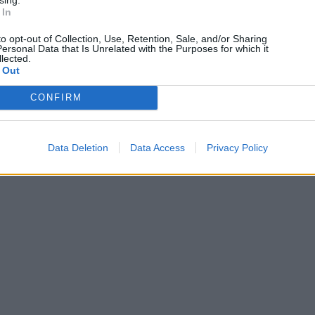
 In
to opt-out of Collection, Use, Retention, Sale, and/or Sharing
ersonal Data that Is Unrelated with the Purposes for which it
lected.
 Out
CONFIRM
Data Deletion
Data Access
Privacy Policy