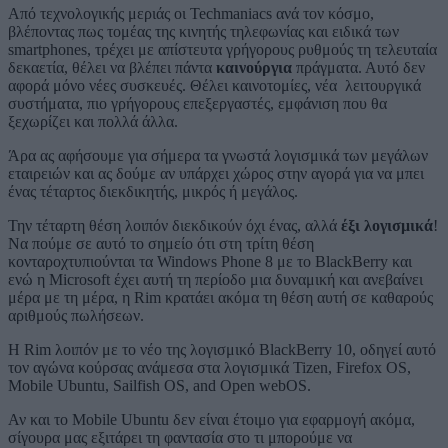
Από τεχνολογικής μεριάς οι Techmaniacs ανά τον κόσμο,
βλέποντας πως τομέας της κινητής τηλεφωνίας και ειδικά των
smartphones, τρέχει με απίστευτα γρήγορους ρυθμούς τη τελευταία
δεκαετία, θέλει να βλέπει πάντα
καινούργια
πράγματα. Αυτό δεν
αφορά μόνο νέες συσκευές. Θέλει καινοτομίες, νέα λειτουργικά
συστήματα, πιο γρήγορους επεξεργαστές, εμφάνιση που θα
ξεχωρίζει και πολλά άλλα.
Άρα ας αφήσουμε για σήμερα τα γνωστά λογισμικά των μεγάλων
εταιρειών και ας δούμε αν υπάρχει χώρος στην αγορά για να μπει
ένας τέταρτος διεκδικητής, μικρός ή μεγάλος.
Την τέταρτη θέση λοιπόν διεκδικούν όχι ένας, αλλά
έξι λογισμικά
!
Να πούμε σε αυτό το σημείο ότι στη τρίτη θέση
κονταροχτυπιούνται τα Windows Phone 8 με το BlackBerry και
ενώ η Microsoft έχει αυτή τη περίοδο μια δυναμική και ανεβαίνει
μέρα με τη μέρα, η Rim κρατάει ακόμα τη θέση αυτή σε καθαρούς
αριθμούς πωλήσεων.
Η Rim λοιπόν με το νέο της λογισμικό BlackBerry 10, οδηγεί αυτό
τον αγώνα κούρσας ανάμεσα στα λογισμικά Tizen, Firefox OS,
Mobile Ubuntu, Sailfish OS, and Open webOS.
Αν και το Mobile Ubuntu δεν είναι έτοιμο για εφαρμογή ακόμα,
σίγουρα μας εξιτάρει τη φαντασία στο τι μπορούμε να