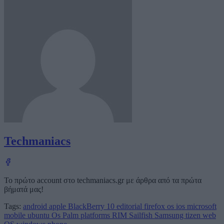
Techmaniacs
Το πρώτο account στο techmaniacs.gr με άρθρα από τα πρώτα
βήματά μας!
Tags:
android
apple
BlackBerry 10
editorial
firefox os
ios
microsoft
mobile ubuntu
Os
Palm
platforms
RIM
Sailfish
Samsung
tizen
web