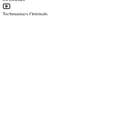
Techmaniacs Originals
Reviews
Unboxing.
Honest, direct, and hands-on. We benchmark, test, and daily-drive
the latest tech so you know what is actually worth your money.
Subscribe to Channel
Swipe Reviews