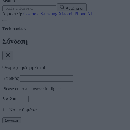
Search
Αναζήτηση
Δημοφιλή:
Cosmote
Samsung
Xiaomi
iPhone
AI
Techmaniacs
Σύνδεση
Όνομα χρήστη ή Email
Κωδικός
Please enter an answer in digits:
5 × 2 =
Να με θυμάσαι