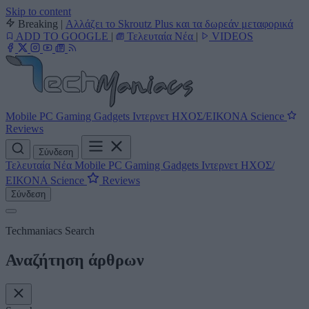
Skip to content
Breaking
|
Αλλάζει το Skroutz Plus και τα δωρεάν μεταφορικά
ADD TO GOOGLE
|
Τελευταία Νέα
|
VIDEOS
Mobile
PC
Gaming
Gadgets
Ιντερνετ
ΗΧΟΣ/ΕΙΚΟΝΑ
Science
Reviews
Σύνδεση
Τελευταία Νέα
Mobile
PC
Gaming
Gadgets
Ιντερνετ
ΗΧΟΣ/
ΕΙΚΟΝΑ
Science
Reviews
Σύνδεση
Techmaniacs Search
Αναζήτηση άρθρων