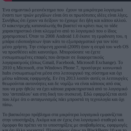
Ένα σημαντικό μειονέκτημα που έχουν τα μικρότερα λογισμικά
έναντι των τριών μεγάλων είναι ότι οι πρωτότυπες ιδέες είναι λίγες.
Συνήθως ότι έχουν να δείξουν το έχουμε δει ήδη και κάπου αλλού.
Ο κακεντρεχής καταναλωτής θα βιαστεί να κρίνει πως το τάδε
χαρακτηριστικό είναι κλεμμένο από το λογισμικό που ο ίδιος
χρησιμοποιεί. Όταν το 2008 Android 1.0 έκανε τη εμφάνιση του, η
μπάρα ειδοποιήσεων ήταν κάτι το εξωπραγματικό για τον τότε
μέσο χρήστη. Την επόμενη χρονιά (2009) ήταν η σειρά του web OS
να προσθέσει κάτι καινοτόμο. Μπορούσατε να έχετε
ενσωματωμένες επαφές που άνηκαν σε διαφορετικούς
λογαριασμούς (όπως Gmail, Facebook, Microsoft Exchange). Το
2010 η Microsoft, στα Windows Phone 7, προσέφερε κοινωνικά
hubs ενσωματωμένα μέσα στο λειτουργικό της σύστημα και όχι
μέσω κάποιας εφαρμογής. Εν έτη 2013 λοιπόν αυτές οι λειτουργίες
θεωρούνται αυτονόητες και δε νομίζω να είναι κάποιος από σας
που να μην ήθελε να έχει κάποια χαρακτηριστικά από το λογισμικό
του ‘αντιπάλου’ και στη δική του συσκευή. Εδώ εφαρμόζεται αυτό
που λέμε ότι ο ανταγωνισμός πάει μπροστά τη τεχνολογία και όχι
πίσω.
Το βασικότερο πρόβλημα στα μικρότερα λογισμικά εμφανίζεται
στην υποστήριξη. Ακόμα και αν έχεις ένα λογισμικό σταθερό και
όμορφο θα πρέπει να το υποστηρίξεις με αναβαθμίσεις, εφαρμογές
και ότι άλλο χρειαστεί. Πλατφόρμες όπως το BlackBerry 10 και το