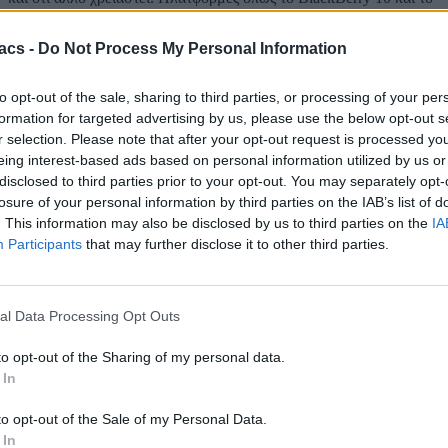
Sailfish, σας προσφέρουν τη δυνατότητα να μπορείτε να τρέξετε
Android εφαρμογές (για να μπορέσουν να ανταπεξέλθουν στις
acs -
Do Not Process My Personal Information
700000 εφαρμογές που τους χωρίζουν) αλλά αυτό είναι στη
καλύτερη περίπτωση ένα ημίμετρο και πότε δε θα γίνουν τόσο
καλές όσο με το να τις τρέχατε σε συσκευή με λειτουργικό
to opt-out of the sale, sharing to third parties, or processing of your per
Android. Έτσι μικρότερες εταιρείες προσφέρουν στους
formation for targeted advertising by us, please use the below opt-out s
προγραμματιστές το δικό τους SDK (software development kit) για
r selection. Please note that after your opt-out request is processed y
να κάνουν τις εφαρμογές τους μοναδικές. Αυτό βέβαια δε σημαίνει
ότι θα γίνει και πραγματικότητα! Δεν είναι πολλοί προγραμματιστές
eing interest-based ads based on personal information utilized by us or
που θα επενδύσουν το χρόνο τους στο να δημιουργήσουν
disclosed to third parties prior to your opt-out. You may separately opt-
εφαρμογές σε ένα ‘τελειωμένο’ λειτουργικό.
losure of your personal information by third parties on the IAB’s list of
. This information may also be disclosed by us to third parties on the
IA
Participants
that may further disclose it to other third parties.
al Data Processing Opt Outs
to opt-out of the Sharing of my personal data.
 In
to opt-out of the Sale of my Personal Data.
 In