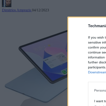
Dimitrios Amprazis
04/12/2023
Techmani
If you wish 
sensitive in
confirm you
continue se
information 
further disc
participants
Downstream 
Persona
I want t