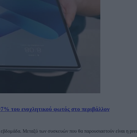
97% του ενοχλητικού φωτός στο περιβάλλον
νη εβδομάδα. Μεταξύ των συσκευών που θα παρουσιαστούν είναι η p