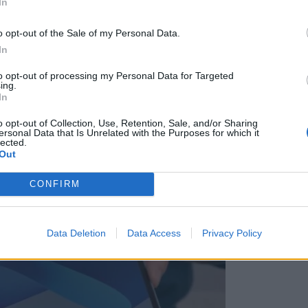
In
o opt-out of the Sale of my Personal Data.
In
to opt-out of processing my Personal Data for Targeted
ειρία ανάγνωσης και γραφής που μοιάζει με
ing.
In
o opt-out of Collection, Use, Retention, Sale, and/or Sharing
ersonal Data that Is Unrelated with the Purposes for which it
lected.
Out
CONFIRM
Data Deletion
Data Access
Privacy Policy