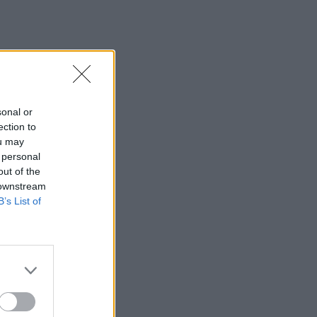
sonal or
ection to
ou may
 personal
out of the
 downstream
B’s List of