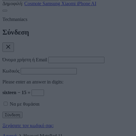
Δημοφιλή:
Cosmote
Samsung
Xiaomi
iPhone
AI
Techmaniacs
Σύνδεση
Όνομα χρήστη ή Email
Κωδικός
Please enter an answer in digits:
sixteen − 15 =
Να με θυμάσαι
Ξεχάσατε τον κωδικό σας;
Αρχική
Huawei MatePad 11