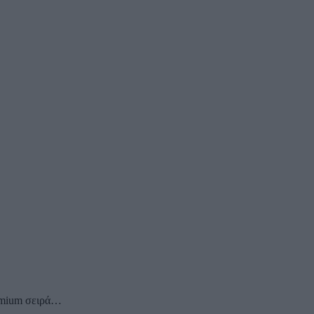
remium σειρά…