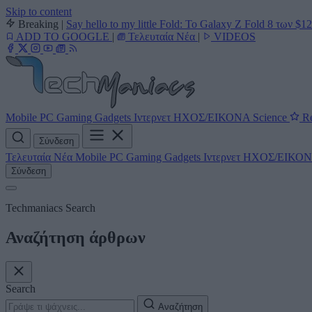
Skip to content
Breaking
|
Say hello to my little Fold: Το Galaxy Z Fold 8 των $1
ADD TO GOOGLE
|
Τελευταία Νέα
|
VIDEOS
Mobile
PC
Gaming
Gadgets
Ιντερνετ
ΗΧΟΣ/ΕΙΚΟΝΑ
Science
Re
Σύνδεση
Τελευταία Νέα
Mobile
PC
Gaming
Gadgets
Ιντερνετ
ΗΧΟΣ/ΕΙΚΟ
Σύνδεση
Techmaniacs Search
Αναζήτηση άρθρων
Search
Αναζήτηση