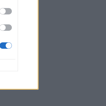
 χαρτί