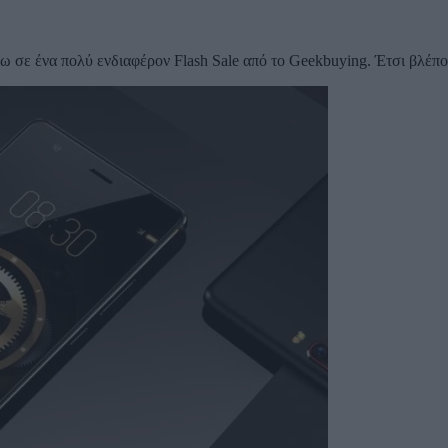
ω σε ένα πολύ ενδιαφέρον Flash Sale από το Geekbuying. Έτσι βλέ