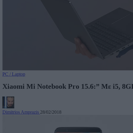
PC / Laptop
Xiaomi Mi Notebook Pro 15.6:” Με i5, 8
Dimitrios Amprazis
28/02/2018