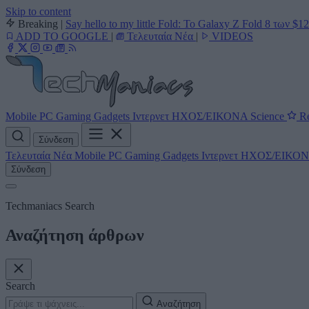
Skip to content
Breaking
|
Say hello to my little Fold: Το Galaxy Z Fold 8 των $1
ADD TO GOOGLE
|
Τελευταία Νέα
|
VIDEOS
Mobile
PC
Gaming
Gadgets
Ιντερνετ
ΗΧΟΣ/ΕΙΚΟΝΑ
Science
Re
Σύνδεση
Τελευταία Νέα
Mobile
PC
Gaming
Gadgets
Ιντερνετ
ΗΧΟΣ/ΕΙΚΟ
Σύνδεση
Techmaniacs Search
Αναζήτηση άρθρων
Search
Αναζήτηση