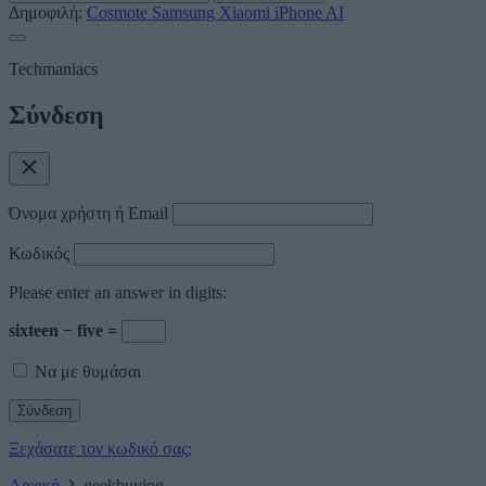
Δημοφιλή:
Cosmote
Samsung
Xiaomi
iPhone
AI
Techmaniacs
Σύνδεση
Όνομα χρήστη ή Email
Κωδικός
Please enter an answer in digits:
sixteen − five =
Να με θυμάσαι
Ξεχάσατε τον κωδικό σας;
Αρχική
geekbuying