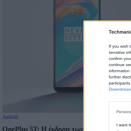
Techmani
If you wish 
sensitive in
confirm you
continue se
information 
further disc
participants
Downstream 
Persona
Android
I want t
OnePlus 5T: Η έκδοση των 64GB στα €372