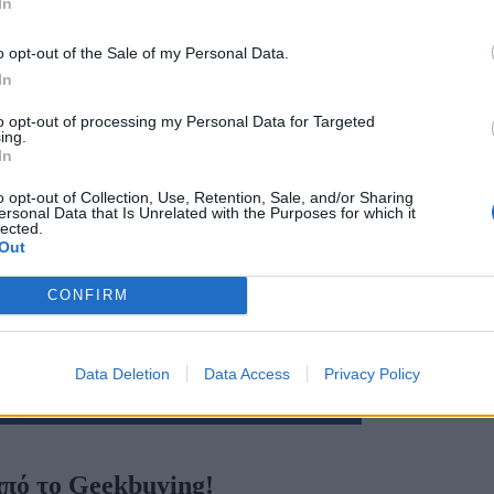
In
o opt-out of the Sale of my Personal Data.
In
to opt-out of processing my Personal Data for Targeted
ing.
In
o opt-out of Collection, Use, Retention, Sale, and/or Sharing
ersonal Data that Is Unrelated with the Purposes for which it
lected.
Out
CONFIRM
Data Deletion
Data Access
Privacy Policy
 από το Geekbuying!