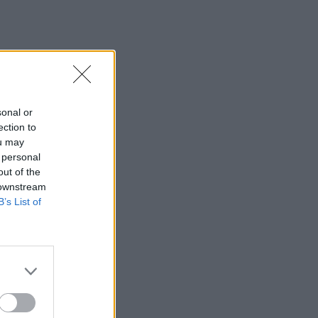
sonal or
ection to
ou may
 personal
out of the
 downstream
B’s List of