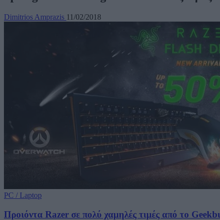
Dimitrios Amprazis
11/02/2018
PC / Laptop
Προιόντα Razer σε πολύ χαμηλές τιμές από το Geekb