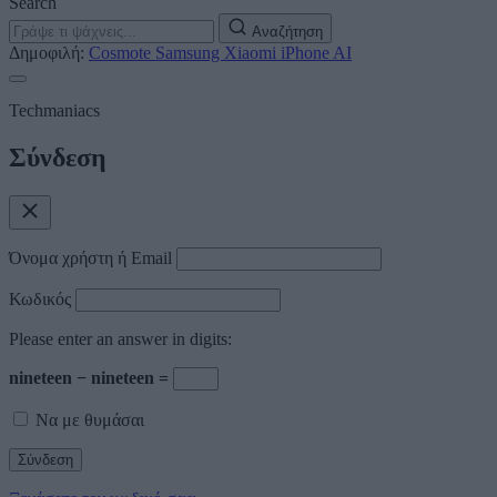
Search
Αναζήτηση
Δημοφιλή:
Cosmote
Samsung
Xiaomi
iPhone
AI
Techmaniacs
Σύνδεση
Όνομα χρήστη ή Email
Κωδικός
Please enter an answer in digits:
nineteen − nineteen =
Να με θυμάσαι