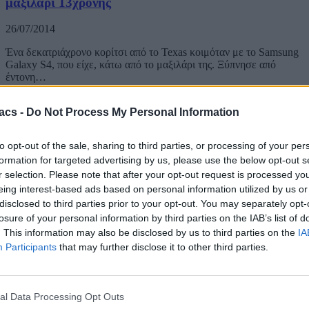
μαξιλάρι 13χρονης
26/07/2014
Ένα δεκατριάχρονο κορίτσι από το Texas κοιμόταν με το Samsung
Galaxy S4, που είχε, κάτω από το μαξιλάρι της. Ξύπνησε από
έντονη…
acs -
Do Not Process My Personal Information
to opt-out of the sale, sharing to third parties, or processing of your per
formation for targeted advertising by us, please use the below opt-out s
r selection. Please note that after your opt-out request is processed y
eing interest-based ads based on personal information utilized by us or
disclosed to third parties prior to your opt-out. You may separately opt-
losure of your personal information by third parties on the IAB’s list of
. This information may also be disclosed by us to third parties on the
IA
Participants
that may further disclose it to other third parties.
al Data Processing Opt Outs
Android