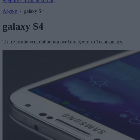
Ξεχάσατε τον κωδικό σας;
Αρχική
galaxy S4
galaxy S4
Τα τελευταία νέα, άρθρα και αναλύσεις από το Techmaniacs.