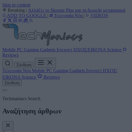
Skip to content
Breaking
|
Αλλάζει το Skroutz Plus και τα δωρεάν μεταφορικά
ADD TO GOOGLE
|
Τελευταία Νέα
|
VIDEOS
Mobile
PC
Gaming
Gadgets
Ιντερνετ
ΗΧΟΣ/ΕΙΚΟΝΑ
Science
Reviews
Σύνδεση
Τελευταία Νέα
Mobile
PC
Gaming
Gadgets
Ιντερνετ
ΗΧΟΣ/
ΕΙΚΟΝΑ
Science
Reviews
Σύνδεση
Techmaniacs Search
Αναζήτηση άρθρων