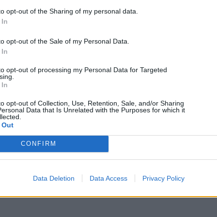
to opt-out of the Sharing of my personal data.
Samsung Galaxy S4: Αναβάθμιση φέρνει KNOX 2.0
 In
και άλλες λειτουργίες στην Κύπρο
to opt-out of the Sale of my Personal Data.
04/07/2014
 In
Καλά νέα για τους φίλους από την Κύπρο, αφού σήμερα ξεκίνησε η
to opt-out of processing my Personal Data for Targeted
αναβάθμιση του Samsung Galaxy S4. Το μέγεθος είναι 255.31ΜΒ
sing.
και…
 In
1
2
…
9
Next
to opt-out of Collection, Use, Retention, Sale, and/or Sharing
Διαφήμιση
ersonal Data that Is Unrelated with the Purposes for which it
lected.
 Out
CONFIRM
Data Deletion
Data Access
Privacy Policy