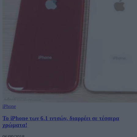
iPhone
Το iPhone των 6.1 ιντσών, διαρρέει σε τέσσερα
χρώματα!
06/09/2018