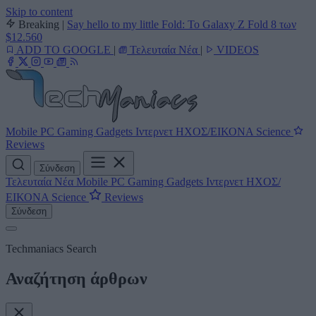
Skip to content
Breaking
|
Say hello to my little Fold: Το Galaxy Z Fold 8 των
$12.560
ADD TO GOOGLE
|
Τελευταία Νέα
|
VIDEOS
Mobile
PC
Gaming
Gadgets
Ιντερνετ
ΗΧΟΣ/ΕΙΚΟΝΑ
Science
Reviews
Σύνδεση
Τελευταία Νέα
Mobile
PC
Gaming
Gadgets
Ιντερνετ
ΗΧΟΣ/
ΕΙΚΟΝΑ
Science
Reviews
Σύνδεση
Techmaniacs Search
Αναζήτηση άρθρων