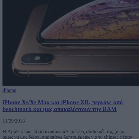
iPhone
iPhone Xs/Xs Max και iPhone XR, περνάνε από
benchmark και μας αποκαλύπτουν την RAM
14/09/2018
Η Apple όπως πάντα ανακοίνωσε τις νέες συσκευές της, χωρίς
όμως να μας δώσει παραπάνω λεπτομέρειες για το chipset, πέραν