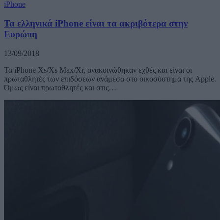
iPhone
Τα ελληνικά iPhone είναι τα ακριβότερα στην
Ευρώπη
13/09/2018
Τα iPhone Xs/Xs Max/Xr, ανακοινώθηκαν εχθές και είναι οι
πρωταθλητές των επιδόσεων ανάμεσα στο οικοσύστημα της Apple.
Όμως είναι πρωταθλητές και στις…