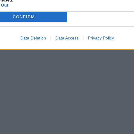
lected.
 Out
CONFIRM
Data Deletion
Data Access
Privacy Policy