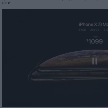
του ότι…