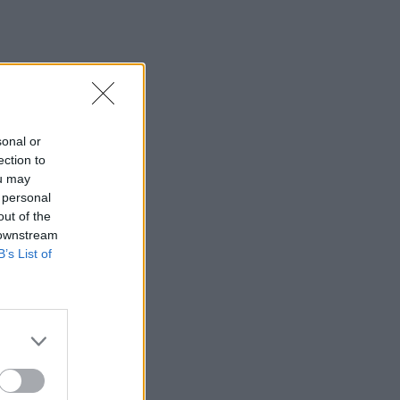
sonal or
ection to
ou may
 personal
out of the
 downstream
B’s List of