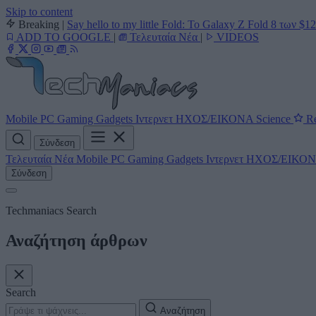
Skip to content
Breaking
|
Say hello to my little Fold: Το Galaxy Z Fold 8 των $1
ADD TO GOOGLE
|
Τελευταία Νέα
|
VIDEOS
Mobile
PC
Gaming
Gadgets
Ιντερνετ
ΗΧΟΣ/ΕΙΚΟΝΑ
Science
Re
Σύνδεση
Τελευταία Νέα
Mobile
PC
Gaming
Gadgets
Ιντερνετ
ΗΧΟΣ/ΕΙΚΟ
Σύνδεση
Techmaniacs Search
Αναζήτηση άρθρων
Search
Αναζήτηση