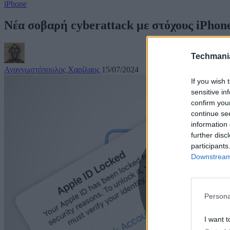
iPhone
Νέα σοβαρή cyberattack με στόχους iPhone
Techmani
Αναγνωστόπουλος Χαρίλαος
15/07/2024
If you wish 
sensitive in
confirm you
continue se
information 
further disc
participants
Downstream 
Persona
I want t