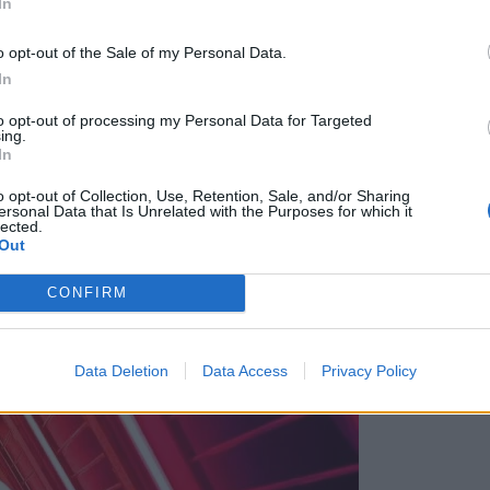
In
o opt-out of the Sale of my Personal Data.
In
to opt-out of processing my Personal Data for Targeted
ing.
In
o opt-out of Collection, Use, Retention, Sale, and/or Sharing
ersonal Data that Is Unrelated with the Purposes for which it
lected.
 απαιτείται επαναφορά κωδικού πρόσβασης
Out
CONFIRM
Data Deletion
Data Access
Privacy Policy