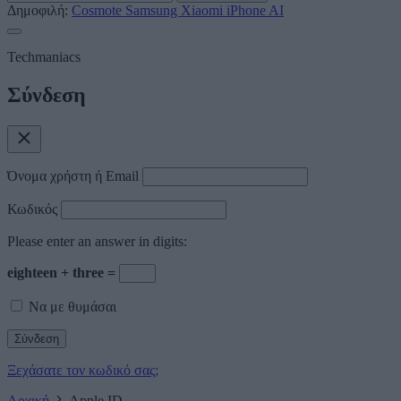
Δημοφιλή:
Cosmote
Samsung
Xiaomi
iPhone
AI
Techmaniacs
Σύνδεση
Όνομα χρήστη ή Email
Κωδικός
Please enter an answer in digits:
eighteen + three =
Να με θυμάσαι
Ξεχάσατε τον κωδικό σας;
Αρχική
Apple ID