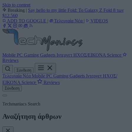
Skip to content
Breaking
|
Say hello to my little Fold: Το Galaxy Z Fold 8 των
$12.560
ADD TO GOOGLE
|
Τελευταία Νέα
|
VIDEOS
Mobile
PC
Gaming
Gadgets
Ιντερνετ
ΗΧΟΣ/ΕΙΚΟΝΑ
Science
Reviews
Σύνδεση
Τελευταία Νέα
Mobile
PC
Gaming
Gadgets
Ιντερνετ
ΗΧΟΣ/
ΕΙΚΟΝΑ
Science
Reviews
Σύνδεση
Techmaniacs Search
Αναζήτηση άρθρων