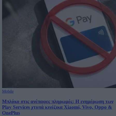
Mobile
Μπλόκο στις ανέπαφες πληρωμές: Η ενημέρωση των
Play Services χτυπά κινέζικα Xiaomi, Vivo, Oppo &
OnePlus