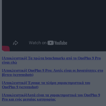
[Αποκλειστικό] Τα πρώτα benchmarks από το OnePlus 9 Pro
είναι εδώ
[Αποκλειστικό] OnePlus 9 Pro: Αυτές είναι οι δυνατότητες στο
βίντεο (screenshots)
[Αποκλειστικό] Έχουμε τα πλήρη χαρακτηριστικά του
OnePlus 9 (screenshot)
[Αποκλειστικό]Αυτά είναι τα χαρακτηριστικά του OnePlus 9
Pro και ενός μεσαίας κατηγορίας