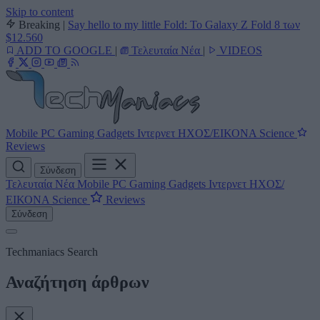
Skip to content
Breaking
|
Say hello to my little Fold: Το Galaxy Z Fold 8 των
$12.560
ADD TO GOOGLE
|
Τελευταία Νέα
|
VIDEOS
Mobile
PC
Gaming
Gadgets
Ιντερνετ
ΗΧΟΣ/ΕΙΚΟΝΑ
Science
Reviews
Σύνδεση
Τελευταία Νέα
Mobile
PC
Gaming
Gadgets
Ιντερνετ
ΗΧΟΣ/
ΕΙΚΟΝΑ
Science
Reviews
Σύνδεση
Techmaniacs Search
Αναζήτηση άρθρων