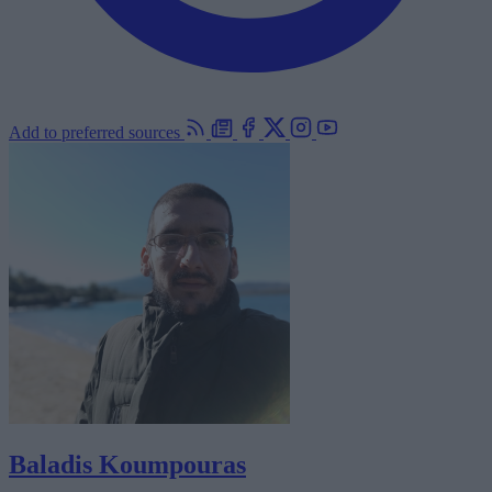
Add to preferred sources
Baladis Koumpouras