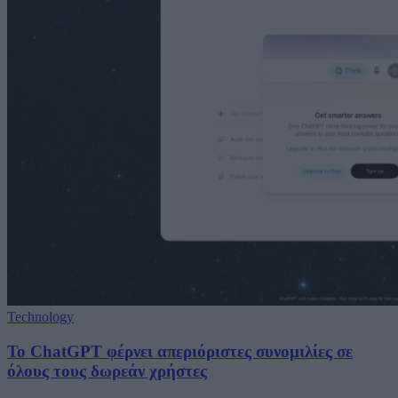
Technology
Το ChatGPT φέρνει απεριόριστες συνομιλίες σε
όλους τους δωρεάν χρήστες