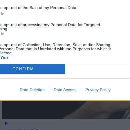
to opt-out of the Sale of my Personal Data.
 In
to opt-out of processing my Personal Data for Targeted
sing.
 In
to opt-out of Collection, Use, Retention, Sale, and/or Sharing
ersonal Data that Is Unrelated with the Purposes for which it
lected.
 Out
CONFIRM
Data Deletion
Data Access
Privacy Policy