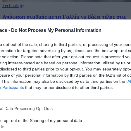
Technology
Απόφαση σταθμός με τη Γαλλία να βάζει τέλος στις
τηλεφωνικές πωλήσεις
acs -
Do Not Process My Personal Information
07/08/2026
to opt-out of the sale, sharing to third parties, or processing of your per
Techmaniacs Originals
formation for targeted advertising by us, please use the below opt-out s
r selection. Please note that after your opt-out request is processed y
Reviews
eing interest-based ads based on personal information utilized by us or
Unboxing.
disclosed to third parties prior to your opt-out. You may separately opt-
losure of your personal information by third parties on the IAB’s list of
. This information may also be disclosed by us to third parties on the
IA
Honest, direct, and hands-on. We benchmark, test, and daily-drive
the latest tech so you know what is actually worth your money.
Participants
that may further disclose it to other third parties.
Subscribe to Channel
Swipe Reviews
al Data Processing Opt Outs
to opt-out of the Sharing of my personal data.
 In