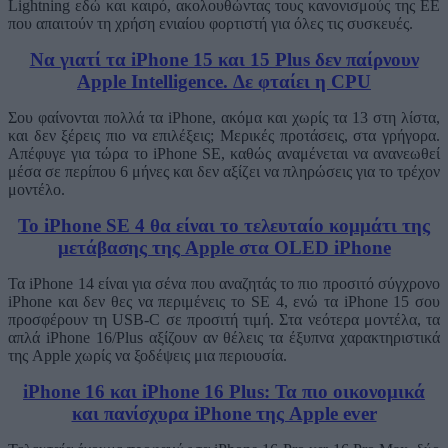
Lightning εδώ και καιρό, ακολουθώντας τους κανονισμούς της ΕΕ
που απαιτούν τη χρήση ενιαίου φορτιστή για όλες τις συσκευές.
Να γιατί τα iPhone 15 και 15 Plus δεν παίρνουν
Apple Intelligence. Δε φταίει η CPU
Σου φαίνονται πολλά τα iPhone, ακόμα και χωρίς τα 13 στη λίστα,
και δεν ξέρεις πιο να επιλέξεις; Μερικές προτάσεις, στα γρήγορα.
Απέφυγε για τώρα το iPhone SE, καθώς αναμένεται να ανανεωθεί
μέσα σε περίπου 6 μήνες και δεν αξίζει να πληρώσεις για το τρέχον
μοντέλο.
Το iPhone SE 4 θα είναι το τελευταίο κομμάτι της
μετάβασης της Apple στα OLED iPhone
Τα iPhone 14 είναι για σένα που αναζητάς το πιο προσιτό σύγχρονο
iPhone και δεν θες να περιμένεις το SE 4, ενώ τα iPhone 15 σου
προσφέρουν τη USB-C σε προσιτή τιμή. Στα νεότερα μοντέλα, τα
απλά iPhone 16/Plus αξίζουν αν θέλεις τα έξυπνα χαρακτηριστικά
της Apple χωρίς να ξοδέψεις μια περιουσία.
iPhone 16 και iPhone 16 Plus: Τα πιο οικονομικά
και πανίσχυρα iPhone της Apple ever