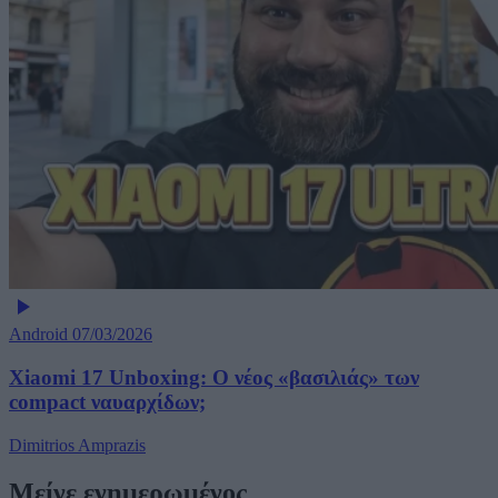
Android
07/03/2026
Xiaomi 17 Unboxing: Ο νέος «βασιλιάς» των
compact ναυαρχίδων;
Dimitrios Amprazis
Μείνε ενημερωμένος