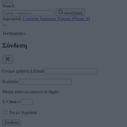
Search
Αναζήτηση
Δημοφιλή:
Cosmote
Samsung
Xiaomi
iPhone
AI
Techmaniacs
Σύνδεση
Όνομα χρήστη ή Email
Κωδικός
Please enter an answer in digits:
5 × two =
Να με θυμάσαι