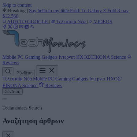
Skip to content
Breaking
|
Say hello to my little Fold: Το Galaxy Z Fold 8 των
$12.560
ADD TO GOOGLE
|
Τελευταία Νέα
|
VIDEOS
Mobile
PC
Gaming
Gadgets
Ιντερνετ
ΗΧΟΣ/ΕΙΚΟΝΑ
Science
Reviews
Σύνδεση
Τελευταία Νέα
Mobile
PC
Gaming
Gadgets
Ιντερνετ
ΗΧΟΣ/
ΕΙΚΟΝΑ
Science
Reviews
Σύνδεση
Techmaniacs Search
Αναζήτηση άρθρων