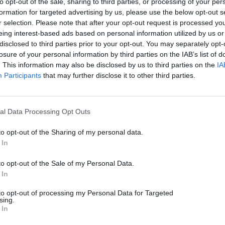
to opt-out of the sale, sharing to third parties, or processing of your per
formation for targeted advertising by us, please use the below opt-out s
Technology
r selection. Please note that after your opt-out request is processed y
Revolut: Ανακοινώνει αλλαγές για όλους τους
eing interest-based ads based on personal information utilized by us or
Έλληνες χρήστες
disclosed to third parties prior to your opt-out. You may separately opt-
losure of your personal information by third parties on the IAB’s list of
08/08/2026
. This information may also be disclosed by us to third parties on the
IA
Participants
that may further disclose it to other third parties.
al Data Processing Opt Outs
to opt-out of the Sharing of my personal data.
 In
to opt-out of the Sale of my Personal Data.
 In
to opt-out of processing my Personal Data for Targeted
sing.
 In