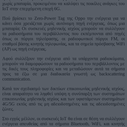
χωρίς μπαταρία, προκειμένου να καλύψει τις ποικίλες ανάγκες του
IoT στην επερχόμενη εποχή 6G.
Πού βρίσκει το Zero-Power Tag της Oppo την ενέργεια για να
κάνει όσα χρειάζεται χωρίς αυτόνομη πηγή ενέργειας, όπως μια
μπαταρία; Οι συσκευές μηδενικής ισχύος μπορούν να συλλέγουν
τα ραδιοσήματα του περιβάλλοντος που εκπέμπονται από πηγές
όπως οι πύργοι τηλεόρασης, οι ραδιοφωνικοί πύργοι FM, οι
σταθμοί βάσης κινητής τηλεφωνίας, και τα σημεία πρόσβασης WiFi
(AP) ως πηγή ενέργειας.
Αφού συλλέξουν την ενέργεια από τα υπάρχοντα ραδιοκύματα,
μπορούν να διαμορφώσουν τα ραδιοσήματα του περιβάλλοντος με
τις δικές τους πληροφορίες και να μεταδώσουν αυτά τα σήματα
προς τα έξω σε μια διαδικασία γνωστή ως backscattering
communication.
Κατά τον σχεδιασμό των δικτύων επικοινωνίας μηδενικής ισχύος,
είναι απαραίτητο να ληφθεί υπόψη η συνύπαρξη των συστημάτων
επικοινωνίας μηδενικής ισχύος και των υφιστάμενων συστημάτων
4G/5G εκτός από τις μη αδειοδοτημένες και τις αδειοδοτημένες
ζώνες.
Στο εγγύς μέλλον, οι συσκευές IoT θα είναι σε θέση να συλλέγουν
ενέργεια απευθείας από τα σήματα Bluetooth, WiFi, και κινητής