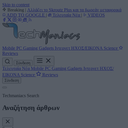
Skip to content
Breaking
|
Αλλάζει το Skroutz Plus και τα δωρεάν μεταφορικά
ADD TO GOOGLE
|
Τελευταία Νέα
|
VIDEOS
Mobile
PC
Gaming
Gadgets
Ιντερνετ
ΗΧΟΣ/ΕΙΚΟΝΑ
Science
Reviews
Σύνδεση
Τελευταία Νέα
Mobile
PC
Gaming
Gadgets
Ιντερνετ
ΗΧΟΣ/
ΕΙΚΟΝΑ
Science
Reviews
Σύνδεση
Techmaniacs Search
Αναζήτηση άρθρων