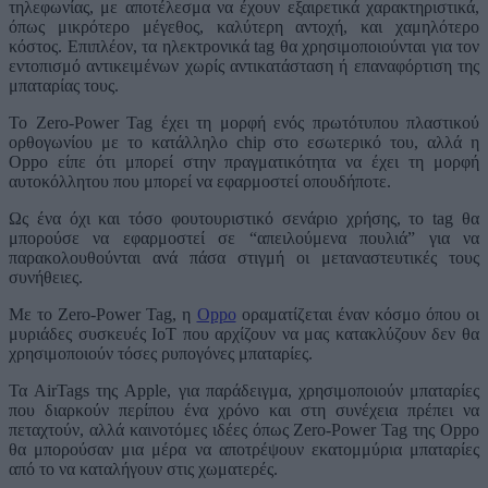
τηλεφωνίας, με αποτέλεσμα να έχουν εξαιρετικά χαρακτηριστικά,
όπως μικρότερο μέγεθος, καλύτερη αντοχή, και χαμηλότερο
κόστος. Επιπλέον, τα ηλεκτρονικά tag θα χρησιμοποιούνται για τον
εντοπισμό αντικειμένων χωρίς αντικατάσταση ή επαναφόρτιση της
μπαταρίας τους.
Το Zero-Power Tag έχει τη μορφή ενός πρωτότυπου πλαστικού
ορθογωνίου με το κατάλληλο chip στο εσωτερικό του, αλλά η
Oppo είπε ότι μπορεί στην πραγματικότητα να έχει τη μορφή
αυτοκόλλητου που μπορεί να εφαρμοστεί οπουδήποτε.
Ως ένα όχι και τόσο φουτουριστικό σενάριο χρήσης, το tag θα
μπορούσε να εφαρμοστεί σε “απειλούμενα πουλιά” για να
παρακολουθούνται ανά πάσα στιγμή οι μεταναστευτικές τους
συνήθειες.
Με το Zero-Power Tag, η
Oppo
οραματίζεται έναν κόσμο όπου οι
μυριάδες συσκευές IoT που αρχίζουν να μας κατακλύζουν δεν θα
χρησιμοποιούν τόσες ρυπογόνες μπαταρίες.
Τα AirTags της Apple, για παράδειγμα, χρησιμοποιούν μπαταρίες
που διαρκούν περίπου ένα χρόνο και στη συνέχεια πρέπει να
πεταχτούν, αλλά καινοτόμες ιδέες όπως Zero-Power Tag της Oppo
θα μπορούσαν μια μέρα να αποτρέψουν εκατομμύρια μπαταρίες
από το να καταλήγουν στις χωματερές.