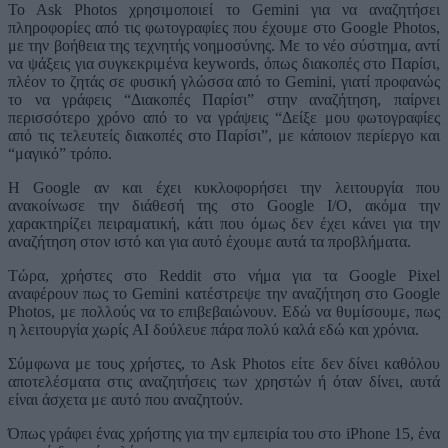
To Ask Photos χρησιμοποιεί το Gemini για να αναζητήσει
πληροφορίες από τις φωτογραφίες που έχουμε στο Google Photos,
με την βοήθεια της τεχνητής νοημοσύνης. Με το νέο σύστημα, αντί
να ψάξεις για συγκεκριμένα keywords, όπως διακοπές στο Παρίσι,
πλέον το ζητάς σε φυσική γλώσσα από το Gemini, γιατί προφανώς
το να γράφεις “Διακοπές Παρίσι” στην αναζήτηση, παίρνει
περισσότερο χρόνο από το να γράψεις “Δείξε μου φωτογραφίες
από τις τελευτείς διακοπές στο Παρίσι”, με κάποιον περίεργο και
“μαγικό” τρόπο.
Η Google αν και έχει κυκλοφορήσει την λειτουργία που
ανακοίνωσε την διάθεσή της στο Google I/O, ακόμα την
χαρακτηρίζει πειραματική, κάτι που όμως δεν έχει κάνει για την
αναζήτηση στον ιστό και για αυτό έχουμε αυτά τα προβλήματα.
Τώρα, χρήστες στο Reddit στο νήμα για τα Google Pixel
αναφέρουν πως το Gemini κατέστρεψε την αναζήτηση στο Google
Photos, με πολλούς να το επιβεβαιώνουν. Εδώ να θυμίσουμε, πως
η λειτουργία χωρίς AI δούλευε πάρα πολύ καλά εδώ και χρόνια.
Σύμφωνα με τους χρήστες, το Ask Photos είτε δεν δίνει καθόλου
αποτελέσματα στις αναζητήσεις των χρηστών ή όταν δίνει, αυτά
είναι άσχετα με αυτό που αναζητούν.
Όπως γράφει ένας χρήστης για την εμπειρία του στο iPhone 15, ένα