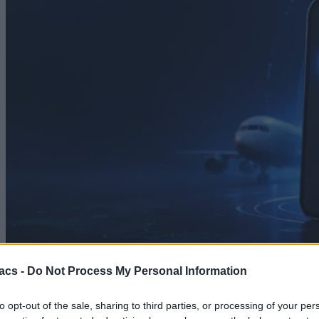
acs -
Do Not Process My Personal Information
Mobile
Φόρτιση σε Airplane Mode: Γιατί φορτίζει πιο
to opt-out of the sale, sharing to third parties, or processing of your per
γρήγορα το κινητό και πόσο χρόνο κερδίζεις