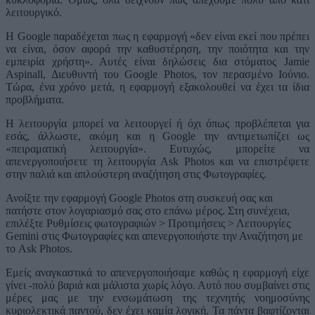
λειτουργικό.
Η Google παραδέχεται πως η εφαρμογή «δεν είναι εκεί που πρέπει
να είναι, όσον αφορά την καθυστέρηση, την ποιότητα και την
εμπειρία χρήστη». Αυτές είναι δηλώσεις δια στόματος Jamie
Aspinall, Διευθυντή του Google Photos, τον περασμένο Ιούνιο.
Τώρα, ένα χρόνο μετά, η εφαρμογή εξακολουθεί να έχει τα ίδια
προβλήματα.
Η λειτουργία μπορεί να λειτουργεί ή όχι όπως προβλέπεται για
εσάς, άλλωστε, ακόμη και η Google την αντιμετωπίζει ως
«πειραματική λειτουργία». Ευτυχώς, μπορείτε να
απενεργοποιήσετε τη λειτουργία Ask Photos και να επιστρέψετε
στην παλιά και απλούστερη αναζήτηση στις Φωτογραφίες.
Ανοίξτε την εφαρμογή Google Photos στη συσκευή σας και
πατήστε στον λογαριασμό σας στο επάνω μέρος. Στη συνέχεια,
επιλέξτε Ρυθμίσεις φωτογραφιών > Προτιμήσεις > Λειτουργίες
Gemini στις Φωτογραφίες και απενεργοποιήστε την Αναζήτηση με
το Ask Photos.
Εμείς αναγκαστικά το απενεργοποιήσαμε καθώς η εφαρμογή είχε
γίνει -πολύ βαριά και μάλιστα χωρίς λόγο. Αυτό που συμβαίνει στις
μέρες μας με την ενσωμάτωση της τεχνητής νοημοσύνης
κυριολεκτικά παντού, δεν έχει καμία λογική. Τα πάντα βαφτίζονται