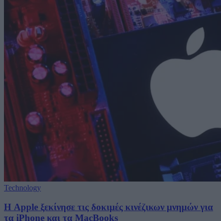
Technology
Η Apple ξεκίνησε τις δοκιμές κινέζικων μνημών για
τα iPhone και τα MacBooks