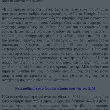
αρκετά δυνατό τηλέφωνο:
«Είμαι αρκετά απογοητευμένος, ξέρω ότι αυτά είναι προβλήματα
που μειώνονται καθώς όλα ωριμάζουν, αλλά το Google Photos
ήταν ο αδιαμφισβήτητος βασιλιάς της αποθήκευσης και οργάνωσης
εικόνων κατά τη γνώμη μου. Αλλά με όλες αυτές τις ενημερώσεις
τεχνητής νοημοσύνης, το βρίσκω όλο και πιο εκνευριστικό στη
χρήση. Είναι εξαιρετικά αργό σχεδόν σε κάθε πτυχή, από την
εκκίνηση της εφαρμογής μέχρι την κύλιση προς τα κάτω σε
παλαιότερες εικόνες και την επεξεργασία — δεν χρησιμοποιώ
παλιότερο τηλέφωνο, είναι iPhone 15 και η εφαρμογή
λειτουργούσε άψογα σε κατώτερα κινεζικά τηλέφωνα. Πέρα από
τις ταχύτητες φόρτωσης που μπορεί να είναι σχετικές ανάλογα με
τα τηλέφωνα που χρησιμοποιούμε, η αναζήτηση Gemini AI είναι
απλώς κατώτερη από το παλιό σύστημα. Είναι αργή και δίνει
χειρότερα αποτελέσματα από τον προκάτοχό της. Μου αρέσει που
πήρα το Gemini Pro ως «δωρεάν» αναβάθμιση, αλλά το μόνο
πράγμα που με κρατάει στην υπηρεσία είναι το γεγονός ότι η
αναζήτηση της Apple είναι πολύ κατώτερη».
Νέα ρύθμιση στο Google Phone app για τις SIM
Η λειτουργία πρώτη φορά ανακοινώθηκε το 2024 και η πρώτη beta
κυκλοφόρησε πριν από 9 μήνες. Τώρα, χρειάστηκαν άλλοι 9 μήνες
για να γίνει κάπως λειτουργική, ώστε να βγει σε πρώιμη
κυκλοφορία. Όμως, όλα δείχνουν πως απέχουμε πολύ από κάτι