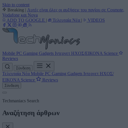
Skip to content
Breaking
|
Αυτές είναι όλες οι αυξήσεις του παγίου σε Cosmote,
Vodafone και Nova
ADD TO GOOGLE
|
Τελευταία Νέα
|
VIDEOS
Mobile
PC
Gaming
Gadgets
Ιντερνετ
ΗΧΟΣ/ΕΙΚΟΝΑ
Science
Reviews
Σύνδεση
Τελευταία Νέα
Mobile
PC
Gaming
Gadgets
Ιντερνετ
ΗΧΟΣ/
ΕΙΚΟΝΑ
Science
Reviews
Σύνδεση
Techmaniacs Search
Αναζήτηση άρθρων