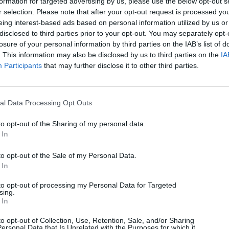
formation for targeted advertising by us, please use the below opt-out s
r selection. Please note that after your opt-out request is processed y
10/08/2026
eing interest-based ads based on personal information utilized by us or
disclosed to third parties prior to your opt-out. You may separately opt-
losure of your personal information by third parties on the IAB’s list of
. This information may also be disclosed by us to third parties on the
IA
Participants
that may further disclose it to other third parties.
al Data Processing Opt Outs
to opt-out of the Sharing of my personal data.
 In
to opt-out of the Sale of my Personal Data.
 In
to opt-out of processing my Personal Data for Targeted
sing.
 In
Technology
to opt-out of Collection, Use, Retention, Sale, and/or Sharing
ChatGPT: Δωρεάν πρόσβαση σε όλα τα εργαλεία
ersonal Data that Is Unrelated with the Purposes for which it