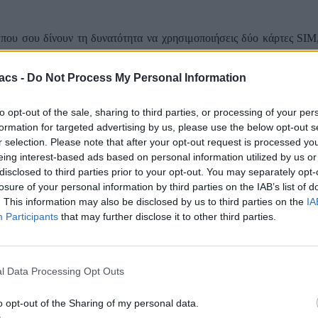
που σου δίνουν τη δυνατότητα να χρησιμοποιήσεις δύο κάρτες SIM, 
κριμένα η εφαρμογή των κλήσεων στο κινητό μας κάθε φορά που θέλ
acs -
Do Not Process My Personal Information
 και θέλει να δώσει στους χρήστες μια εναλλακτική λύση η οποία να κ
to opt-out of the sale, sharing to third parties, or processing of your per
λίγες ώρες, φαίνεται η Google να ετοιμάζει μια νέα ρύθμιση, η οπο
formation for targeted advertising by us, please use the below opt-out s
ι στο προσκήνιο κάθε φορά πριν κάνουμε μια κλήση, η Google φαίνε
r selection. Please note that after your opt-out request is processed y
eing interest-based ads based on personal information utilized by us or
disclosed to third parties prior to your opt-out. You may separately opt-
ευσαν στοιχεία πελατών του Kotsovolos.gr: Προς πώληση δεδομέ
losure of your personal information by third parties on the IAB’s list of
op-down μενού, όπου θα μπορείς να πιέζεις και να επιλέγεις την προ
. This information may also be disclosed by us to third parties on the
IA
Participants
that may further disclose it to other third parties.
ογή δεν επηρεάζει τις ρυθμίσεις κλήσεων στη συσκευή σου. Αν για 
τη δευτερεύουσα SIM.
hone app beta.
l Data Processing Opt Outs
o opt-out of the Sharing of my personal data.