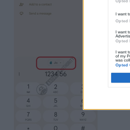
Opted 
I want t
Opted 
I want 
Advertis
Opted 
I want t
of my P
was col
Opted 