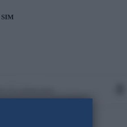
ς SIM