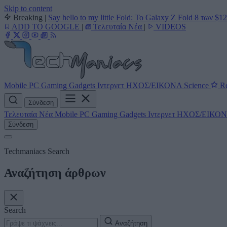
Skip to content
Breaking
|
Say hello to my little Fold: Το Galaxy Z Fold 8 των $1
ADD TO GOOGLE
|
Τελευταία Νέα
|
VIDEOS
Mobile
PC
Gaming
Gadgets
Ιντερνετ
ΗΧΟΣ/ΕΙΚΟΝΑ
Science
Re
Σύνδεση
Τελευταία Νέα
Mobile
PC
Gaming
Gadgets
Ιντερνετ
ΗΧΟΣ/ΕΙΚΟ
Σύνδεση
Techmaniacs Search
Αναζήτηση άρθρων
Search
Αναζήτηση