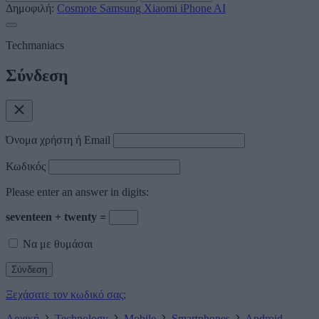
Δημοφιλή:
Cosmote
Samsung
Xiaomi
iPhone
AI
Techmaniacs
Σύνδεση
Όνομα χρήστη ή Email
Κωδικός
Please enter an answer in digits:
seventeen + twenty =
Να με θυμάσαι
Ξεχάσατε τον κωδικό σας;
Αρχική
Technology
Mobile
Smartphones
Android