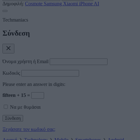
Δημοφιλή:
Cosmote
Samsung
Xiaomi
iPhone
AI
Techmaniacs
Σύνδεση
Όνομα χρήστη ή Email
Κωδικός
Please enter an answer in digits:
fifteen + 15 =
Να με θυμάσαι
Ξεχάσατε τον κωδικό σας;
Αρχική
Technology
Mobile
Smartphones
Android