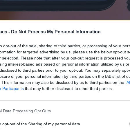
acs -
Do Not Process My Personal Information
ρικές εβδομάδες, έλεγε ότι το Motorola Razr+ 2023 θα έχει μια ανε
to opt-out of the sale, sharing to third parties, or processing of your per
ότε είχαμε πει πως μάλλον αυτό το νούμερο αφορά μία από τις δύο κυψ
formation for targeted advertising by us, please use the below opt-out s
r selection. Please note that after your opt-out request is processed y
υρα μία από τις δύο διαφορετικές κυψέλες στο εσωτερικό του επερχόμ
eing interest-based ads based on personal information utilized by us or
ζει τα 3.640mAh.
disclosed to third parties prior to your opt-out. You may separately opt-
ε, παρόλο που δεν είναι τεχνικά επίσημοι ή 100% εγγυημένοι, πιθα
losure of your personal information by third parties on the IAB’s list of
 ότι ισχύει.
. This information may also be disclosed by us to third parties on the
IA
Participants
that may further disclose it to other third parties.
ρώτοι όλα τα τεχνολογικά νέα, ή προσθέστε μας στον RSS feed reader
l Data Processing Opt Outs
o opt-out of the Sharing of my personal data.