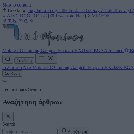
Skip to content
Breaking
|
Say hello to my little Fold: Το Galaxy Z Fold 8 των $1
ADD TO GOOGLE
|
Τελευταία Νέα
|
VIDEOS
Mobile
PC
Gaming
Gadgets
Ιντερνετ
ΗΧΟΣ/ΕΙΚΟΝΑ
Science
Re
Σύνδεση
Τελευταία Νέα
Mobile
PC
Gaming
Gadgets
Ιντερνετ
ΗΧΟΣ/ΕΙΚΟ
Σύνδεση
Techmaniacs Search
Αναζήτηση άρθρων
Search
Αναζήτηση