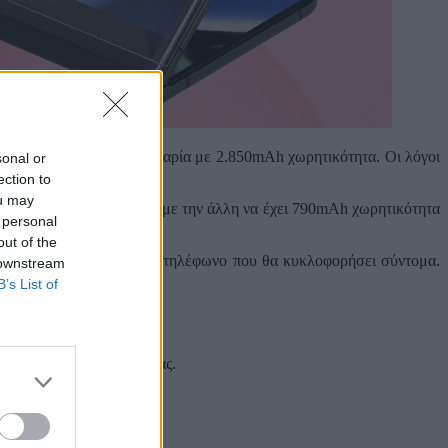
ξήγητα μικροσκοπική μπαταρία με 2.850mAh χωρητικότητα. Οι λόγοι
sonal or
έλες.
ection to
ou may
ενου foldable smartphone, με την άλλη να έχει 790mAh χωρητικότητα
 personal
out of the
νότατα ανήκουν σε κάποια τηλέφωνο που θα κυκλοφορήσει σύντομα.
 downstream
B’s List of
 και στα social media σας.