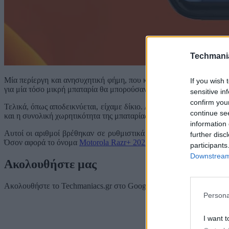
Techmani
Μία περίεργη και ανησυχητική φήμη, που κυκλοφόρησε πριν από με
If you wish 
για μία τόσο μικρή μπαταρία θα μπορούσαν να είναι πολλοί, αλλά τ
sensitive in
confirm you
Τελικά, όπως αποδεικνύεται, είχαμε δίκιο. Αυτή είναι σχεδόν σίγο
continue se
και η συνολική χωρητικότητα της μπαταρίας του Razr+ 2023 να αγγί
information 
Αυτοί οι αριθμοί βρέθηκαν σε ρυθμιστικά έγγραφα της FCC, οπότ
further disc
Όσον αφορά το όνομα
Motorola Razr+ 2023
, δεν είναι ακόμη βέβαιο
participants
Downstream 
Ακολουθήστε μας
Ακολουθήστε το Techmaniacs.gr στο Google News για να διαβάζετε π
Persona
I want t