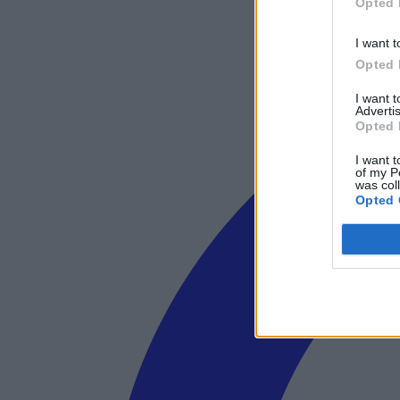
Opted 
I want t
Opted 
I want 
Advertis
Opted 
I want t
of my P
was col
Opted 