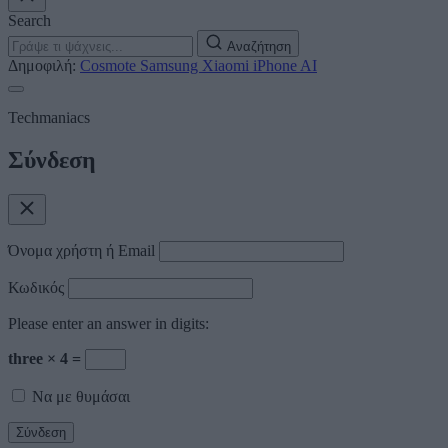
Search
Αναζήτηση
Δημοφιλή:
Cosmote
Samsung
Xiaomi
iPhone
AI
Techmaniacs
Σύνδεση
Όνομα χρήστη ή Email
Κωδικός
Please enter an answer in digits:
three × 4 =
Να με θυμάσαι