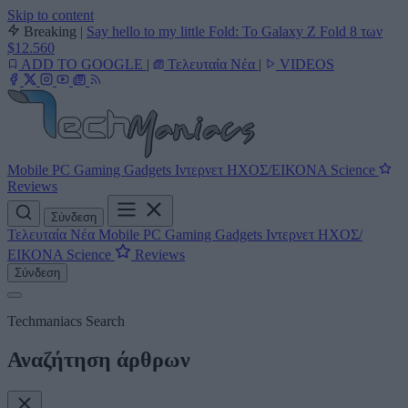
Skip to content
Breaking
|
Say hello to my little Fold: Το Galaxy Z Fold 8 των
$12.560
ADD TO GOOGLE
|
Τελευταία Νέα
|
VIDEOS
Mobile
PC
Gaming
Gadgets
Ιντερνετ
ΗΧΟΣ/ΕΙΚΟΝΑ
Science
Reviews
Σύνδεση
Τελευταία Νέα
Mobile
PC
Gaming
Gadgets
Ιντερνετ
ΗΧΟΣ/
ΕΙΚΟΝΑ
Science
Reviews
Σύνδεση
Techmaniacs Search
Αναζήτηση άρθρων