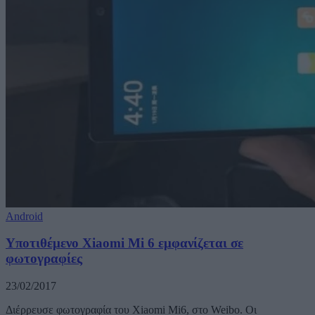
Android
Υποτιθέμενο Xiaomi Mi 6 εμφανίζεται σε
φωτογραφίες
23/02/2017
Διέρρευσε φωτογραφία του Xiaomi Mi6, στο Weibo. Οι