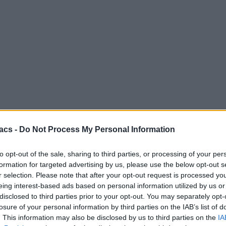
acs -
Do Not Process My Personal Information
to opt-out of the sale, sharing to third parties, or processing of your per
formation for targeted advertising by us, please use the below opt-out s
r selection. Please note that after your opt-out request is processed y
eing interest-based ads based on personal information utilized by us or
disclosed to third parties prior to your opt-out. You may separately opt-
Μείνε ενημερωμένος
losure of your personal information by third parties on the IAB’s list of
. This information may also be disclosed by us to third parties on the
IA
Ακολούθησέ μας στα social media και πρόσθεσέ μας στις