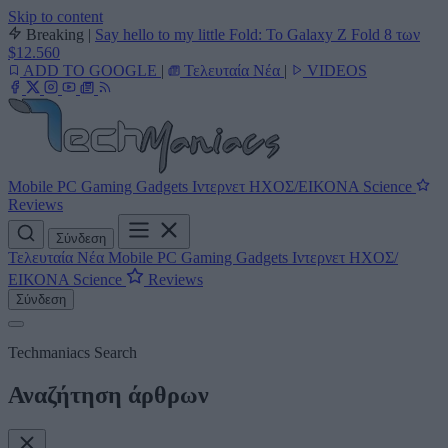
Skip to content
Breaking
|
Say hello to my little Fold: Το Galaxy Z Fold 8 των
$12.560
ADD TO GOOGLE
|
Τελευταία Νέα
|
VIDEOS
Mobile
PC
Gaming
Gadgets
Ιντερνετ
ΗΧΟΣ/ΕΙΚΟΝΑ
Science
Reviews
Σύνδεση
Τελευταία Νέα
Mobile
PC
Gaming
Gadgets
Ιντερνετ
ΗΧΟΣ/
ΕΙΚΟΝΑ
Science
Reviews
Σύνδεση
Techmaniacs Search
Αναζήτηση άρθρων