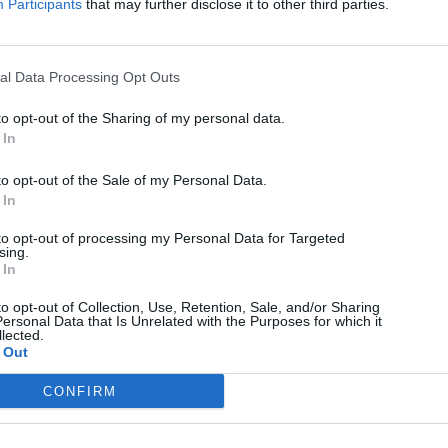
Participants
that may further disclose it to other third parties.
αγαπημένες σου πηγές για να μη χάνεις καμία είδηση.
Add to Google
Google News
al Data Processing Opt Outs
to opt-out of the Sharing of my personal data.
 In
to opt-out of the Sale of my Personal Data.
 In
Νέα γύρω από τον κόσμο της τεχνολογίας και αναλυτικές
παρουσιάσεις συσκευών και gadgets! Το Techmaniacs είναι το πιο
to opt-out of processing my Personal Data for Targeted
έγκυρο και έγκαιρο ελληνικό τεχνολογικό blog, με αποκλειστικές
sing.
πληροφορίες που κάνουν τον γύρο του κόσμου.
 In
Techmaniacs.gr - Η τεχνολογία στα καλύτερά της!
to opt-out of Collection, Use, Retention, Sale, and/or Sharing
ersonal Data that Is Unrelated with the Purposes for which it
lected.
Επικοινωνήστε μαζί μας:
techmaniacs.gr@gmail.com
 Out
CONFIRM
© Techmaniacs 2026
ΕΠΙΚΟΙΝΩΝΙΑ
ΟΡΟΙ ΧΡΗΣΗΣ
ΤΑΥΤΟΤΗΤΑ